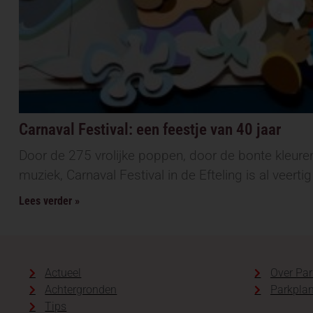
Carnaval Festival: een feestje van 40 jaar
Door de 275 vrolijke poppen, door de bonte kleuren
muziek, Carnaval Festival in de Efteling is al veertig
Lees verder »
Actueel
Over Par
Achtergronden
Parkplan
Tips