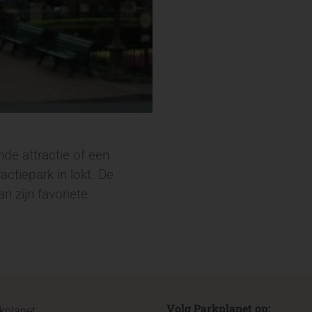
de attractie of een
ctiepark in lokt. De
n zijn favoriete
Volg Parkplanet op:
kplanet