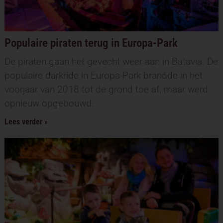
Populaire piraten terug in Europa-Park
De piraten gaan het gevecht weer aan in Batavia. De
populaire darkride in Europa-Park brandde in het
voorjaar van 2018 tot de grond toe af, maar werd
opnieuw opgebouwd.
Lees verder »