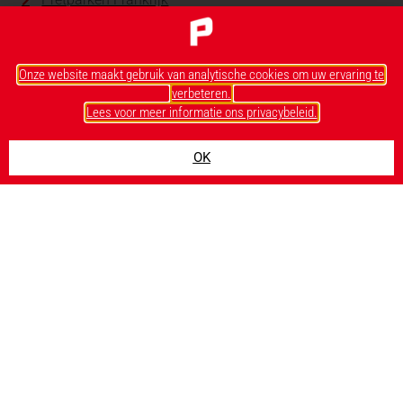
Pretparken Spanje en Italië
Pretparken Scandinavië
Pretparken Florida
Onze website maakt gebruik van analytische cookies om uw ervaring te
verbeteren.
Actueel
Lees voor meer informatie ons privacybeleid.
Achtergronden
Tips
OK
Interviews
Archief
Linkpartners
Over Parkplanet
Parkplanet4kids
Volg Parkplanet op: