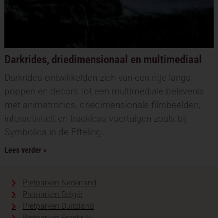
Darkrides, driedimensionaal en multimediaal
Darkrides ontwikkelden zich van een ritje langs
poppen en decors tot een multimediale belevenis
met animatronics, driedimensionale filmbeelden,
interactiviteit en trackless voertuigen zoals bij
Symbolica in de Efteling.
Lees verder »
Pretparken Nederland
Pretparken België
Pretparken Duitsland
Pretparken Frankrijk