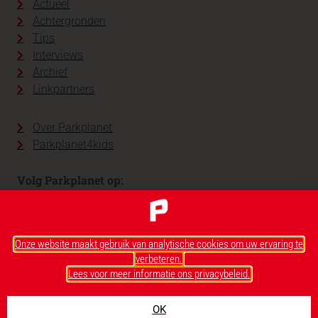
Actueel
Achtergronden
Tips
Interviews
Archief
Linkpartners
Over Parkplanet
Parkplanet4kids
Volg Parkplanet op:
Onze website maakt gebruik van analytische cookies om uw ervaring te
verbeteren.
Lees voor meer informatie ons privacybeleid.
OK