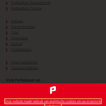
Pretparken Scandinavië
Pretparken Florida
Actueel
Achtergronden
Tips
Interviews
Archief
Linkpartners
Over Parkplanet
Parkplanet4kids
Volg Parkplanet op:
Onze website maakt gebruik van analytische cookies om uw ervaring te