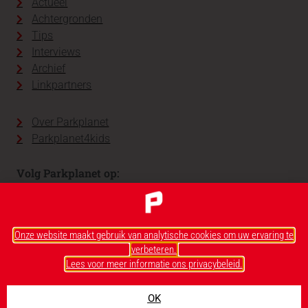
Actueel
Achtergronden
Tips
Interviews
Archief
Linkpartners
Over Parkplanet
Parkplanet4kids
Volg Parkplanet op:
Onze website maakt gebruik van analytische cookies om uw ervaring te
verbeteren.
Lees voor meer informatie ons privacybeleid.
OK