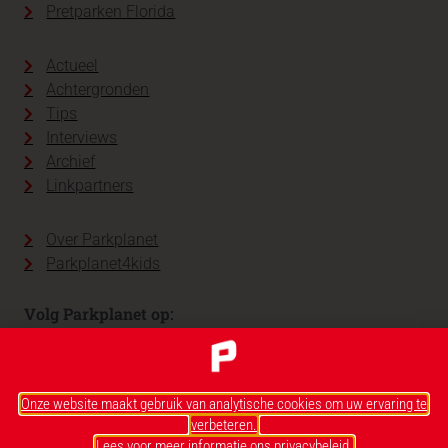
Pretparken Florida
Actueel
Achtergronden
Tips
Interviews
Archief
Linkpartners
Over Parkplanet
Parkplanet4kids
Volg Parkplanet op:
Onze website maakt gebruik van analytische cookies om uw ervaring te
verbeteren.
Lees voor meer informatie ons privacybeleid.