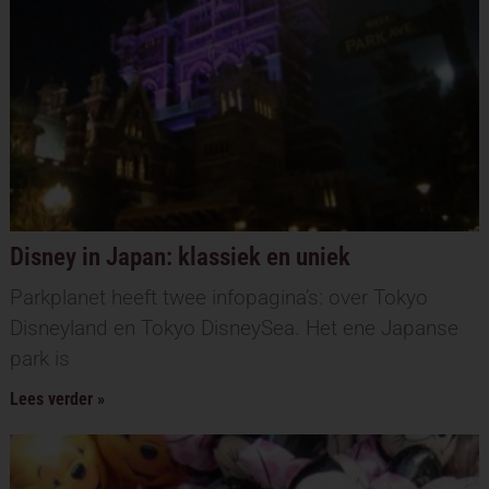
Disney in Japan: klassiek en uniek
Parkplanet heeft twee infopagina’s: over Tokyo
Disneyland en Tokyo DisneySea. Het ene Japanse
park is
Lees verder »