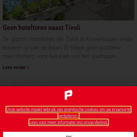
Geen hoteltoren naast Tivoli
De glazen hoteltoren die Tivoli in Kopenhagen wilde
bouwen is van de baan. Er bleek geen politieke
meerderheid voor het plan van het stadspark.
Lees verder »
Pretparken Nederland
Pretparken België
Pretparken Duitsland
Onze website maakt gebruik van analytische cookies om uw ervaring te
Pretparken Frankrijk
verbeteren.
Pretparken Spanje en Italië
Lees voor meer informatie ons privacybeleid.
Pretparken Scandinavië
Pretparken Florida