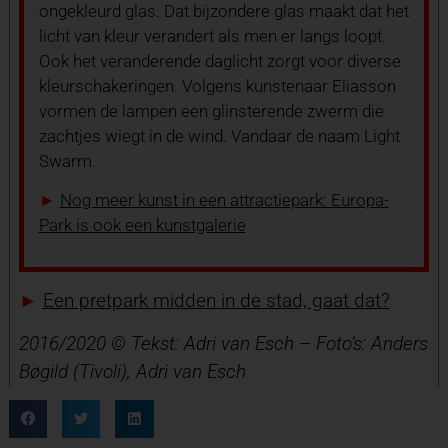
ongekleurd glas. Dat bijzondere glas maakt dat het
licht van kleur verandert als men er langs loopt.
Ook het veranderende daglicht zorgt voor diverse
kleurschakeringen. Volgens kunstenaar Eliasson
vormen de lampen een glinsterende zwerm die
zachtjes wiegt in de wind. Vandaar de naam Light
Swarm.
►
Nog meer kunst in een attractiepark: Europa-
Park is ook een kunstgalerie
►
Een pretpark midden in de stad, gaat dat?
2016/2020 © Tekst: Adri van Esch – Foto’s: Anders
Bøgild (Tivoli), Adri van Esch