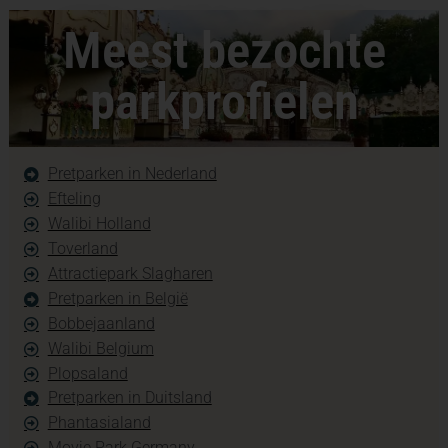
Meest bezochte
parkprofielen
Pretparken in Nederland
Efteling
Walibi Holland
Toverland
Attractiepark Slagharen
Pretparken in België
Bobbejaanland
Walibi Belgium
Plopsaland
Pretparken in Duitsland
Phantasialand
Movie Park Germany