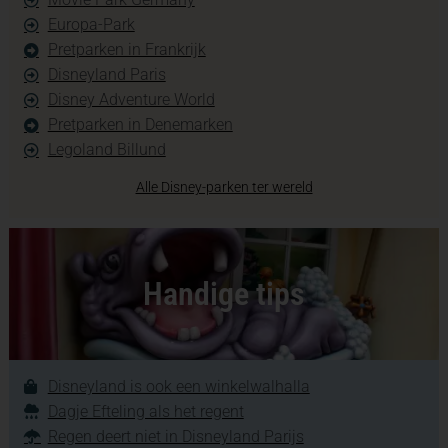
Europa-Park
Pretparken in Frankrijk
Disneyland Paris
Disney Adventure World
Pretparken in Denemarken
Legoland Billund
Alle Disney-parken ter wereld
Handige tips
Disneyland is ook een winkelwalhalla
Dagje Efteling als het regent
Regen deert niet in Disneyland Parijs