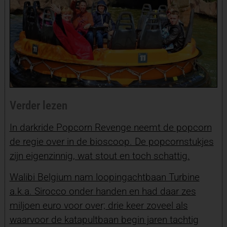
Verder lezen
In darkride
Popcorn Revenge
neemt de popcorn
de regie over in de bioscoop. De popcornstukjes
zijn eigenzinnig, wat stout en toch schattig.
Walibi Belgium nam loopingachtbaan Turbine
a.k.a. Sirocco onder handen en had daar zes
miljoen euro voor over; drie keer zoveel als
waarvoor
de katapultbaan
begin jaren tachtig