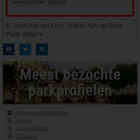
openingstijden:
klik hier
.
© Tekst: Adri van Esch – Foto’s: Adri van Esch,
Walibi Belgium
Meest bezochte
parkprofielen
Pretparken in Nederland
Efteling
Walibi Holland
Toverland