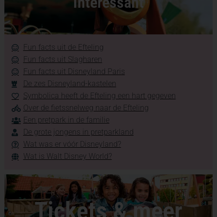
Interessant
Fun facts uit de Efteling
Fun facts uit Slagharen
Fun facts uit Disneyland Paris
De zes Disneyland-kastelen
Symbolica heeft de Efteling een hart gegeven
Over de fietssnelweg naar de Efteling
Een pretpark in de familie
De grote jongens in pretparkland
Wat was er vóór Disneyland?
Wat is Walt Disney World?
Tickets & meer