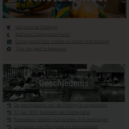
Wat kost de Efteling?
Wat kost Disneyland Paris?
Disneyland Paris: tickets en hotels met korting!
Tips om geld te besparen
Geschiedenis
De geschiedenis van de Efteling in vogelvlucht
17 juli 1955, première van Disneyland
Pretparken hebben hun wortels in Kopenhagen
Slagharen: van Ponypark tot Attractiepark