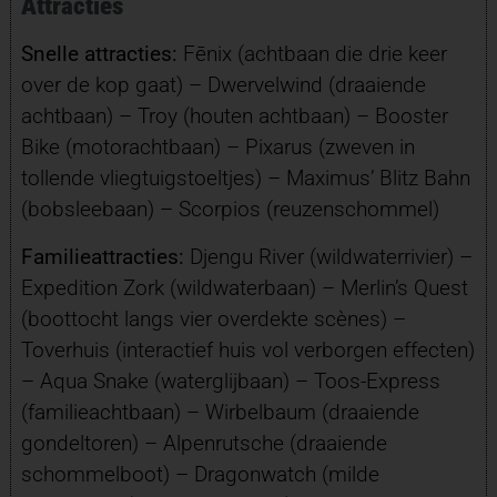
Attracties
Snelle attracties:
Fēnix (achtbaan die drie keer
over de kop gaat) – Dwervelwind (draaiende
achtbaan) – Troy (houten achtbaan) – Booster
Bike (motorachtbaan) – Pixarus (zweven in
tollende vliegtuigstoeltjes) – Maximus’ Blitz Bahn
(bobsleebaan) – Scorpios (reuzenschommel)
Familieattracties:
Djengu River (wildwaterrivier) –
Expedition Zork (wildwaterbaan) – Merlin’s Quest
(boottocht langs vier overdekte scènes) –
Toverhuis (interactief huis vol verborgen effecten)
– Aqua Snake (waterglijbaan) – Toos-Express
(familieachtbaan) – Wirbelbaum (draaiende
gondeltoren) – Alpenrutsche (draaiende
schommelboot) – Dragonwatch (milde