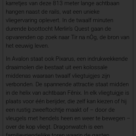
karretjes van deze 813 meter lange achtbaan
hangen naast de rails, wat een unieke
vliegervaring oplevert. In de twaalf minuten
durende boottocht Merlin’s Quest gaan de
opvarenden op zoek naar Tir na nÓg, de bron van
het eeuwig leven.
In Avalon staat ook Pixarus, een indrukwekkende
draaimolen die bestaat uit een kolossale
middenas waaraan twaalf vliegtuigjes zijn
verbonden. De spannende attractie staat midden
in de helix van achtbaan Fēnix. In elk vliegtuigje is
plaats voor één berijder, die zelf kan kiezen of hij
een rustig zweeftochtje maakt of – door de
vleugels met hendels heen en weer te bewegen –
over de kop vliegt. Dragonwatch is een
familievriendelijke toren waarin de gasten