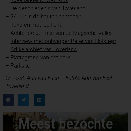
–
Toverland-info voor kids
–
De geschiedenis van Toverland
–
24 uur in de houten achtbaan
–
Toveren met led-licht
–
Achter de bermen van de Magische Vallei
–
Interview met ontwerper Peter van Holsteijn
–
Artikelarchief van Toverland
–
Plattegrond van het park
–
Parksite
© Tekst: Adri van Esch – Foto’s: Adri van Esch,
Toverland
Meest bezochte