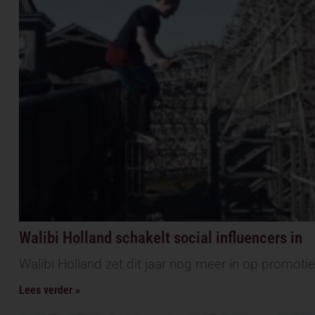
Walibi Holland schakelt social influencers in
Walibi Holland zet dit jaar nog meer in op promotie
Lees verder »