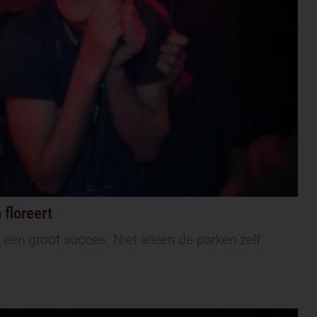
 floreert
 een groot succes. Niet alleen de parken zelf