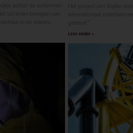
kijkje achter de schermen
Het project om Walibi ond
Het tot leven brengen van
internationaal entertainm
entraal in de video’s.
gebeurt.”
Lees verder »