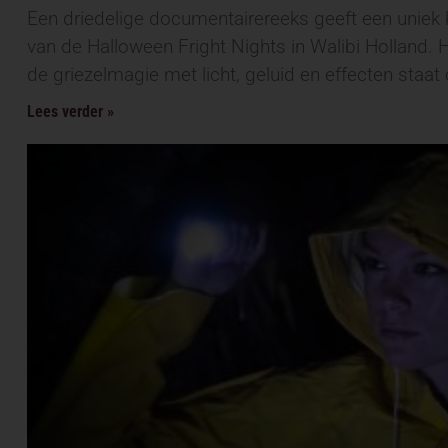
Een driedelige documentairereeks geeft een uniek 
van de Halloween Fright Nights in Walibi Holland. 
de griezelmagie met licht, geluid en effecten staat c
Lees verder »