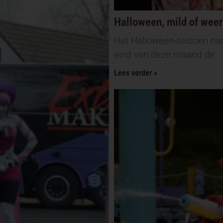
Halloween, mild of wee
Het Halloween-seizoen nad
eind van deze maand de
Lees verder »