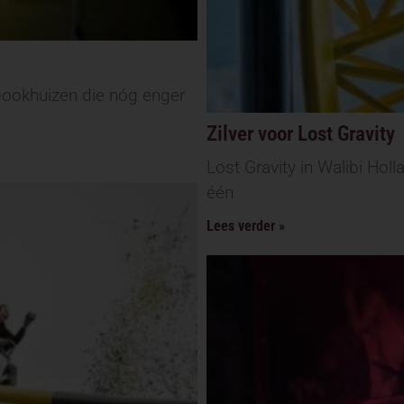
pookhuizen die nóg enger
Zilver voor Lost Gravity
Lost Gravity in Walibi Holl
één
Lees verder »