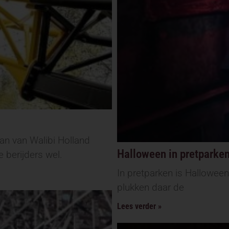
an van Walibi Holland
Halloween in pretparken
 berijders wel.
In pretparken is Halloween
plukken daar de
Lees verder »