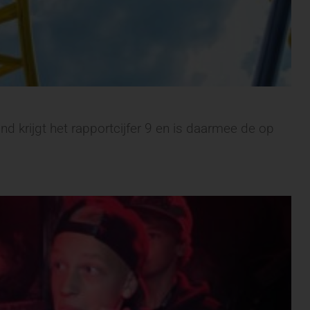
and krijgt het rapportcijfer 9 en is daarmee de op