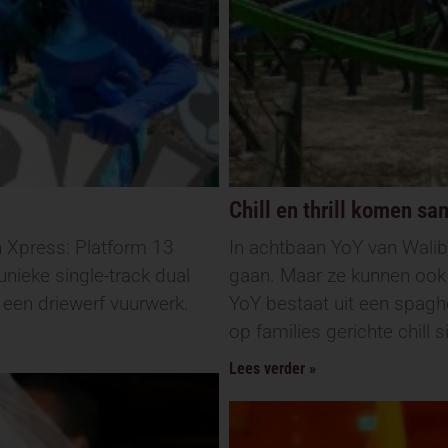
Chill en thrill komen sa
 Xpress: Platform 13
In achtbaan YoY van Walib
nieke single-track dual
gaan. Maar ze kunnen ook 
een driewerf vuurwerk.
YoY bestaat uit een spaghe
op families gerichte chill s
Lees verder »