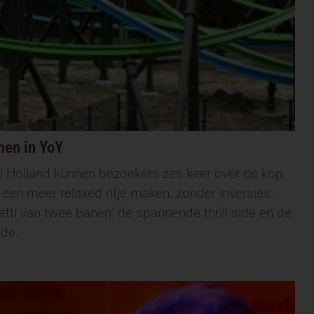
men in YoY
i Holland kunnen bezoekers zes keer over de kop
een meer relaxed ritje maken, zonder inversies.
tti van twee banen: de spannende thrill side en de
ide.