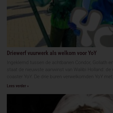
Driewerf vuurwerk als welkom voor YoY
Ingeklemd tussen de achtbanen Condor, Goliath en
staat de nieuwste aanwinst van Walibi Holland: de u
coaster YoY. De drie buren verwelkomden YoY met 
Lees verder »