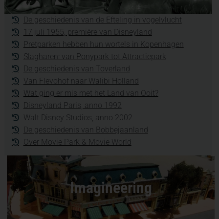
De geschiedenis van de Efteling in vogelvlucht
17 juli 1955, première van Disneyland
Pretparken hebben hun wortels in Kopenhagen
Slagharen: van Ponypark tot Attractiepark
De geschiedenis van Toverland
Van Flevohof naar Walibi Holland
Wat ging er mis met het Land van Ooit?
Disneyland Paris, anno 1992
Walt Disney Studios, anno 2002
De geschiedenis van Bobbejaanland
Over Movie Park & Movie World
Imagineering