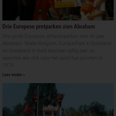
Drie Europese pretparken zien Abraham
Drie grote Europese attractieparken zien dit jaar
Abraham. Walibi Belgium, Europa-Park in Duitsland
en Gardaland in Italië bestaan vijftig jaar; ze
openden alle drie voor het eerst hun poorten in
1975.
Lees verder »