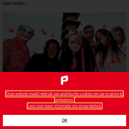
Lees verder »
Onze website maakt gebruik van analytische cookies om uw ervaring te
verbeteren.
Lees voor meer informatie ons privacybeleid.
Europa-Park troeft Walibi en Movie Park af
OK
Europa-Park heeft de beste Halloween en kreeg