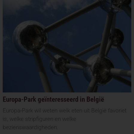
Europa-Park geïnteresseerd in België
Europa-Park wil weten welk eten uit België favoriet
is, welke stripfiguren en welke
bezienswaardigheden.