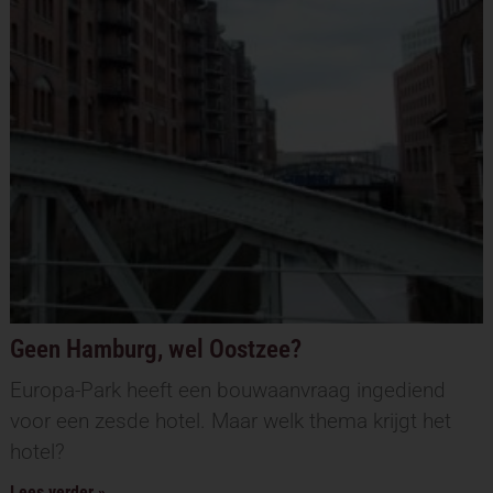
Geen Hamburg, wel Oostzee?
Europa-Park heeft een bouwaanvraag ingediend
voor een zesde hotel. Maar welk thema krijgt het
hotel?
Lees verder »