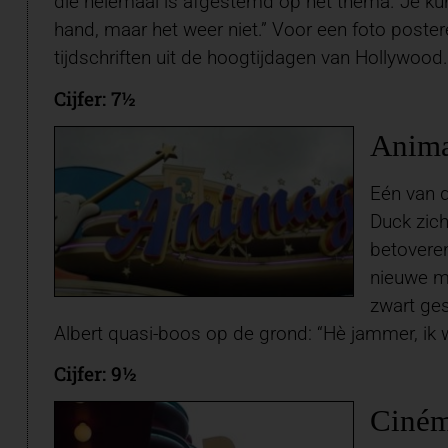
die helemaal is afgestemd op het thema. Je kunt
hand, maar het weer niet.” Voor een foto poste
tijdschriften uit de hoogtijdagen van Hollywoo
Cijfer: 7½
Anima
Eén van d
Duck zich
betoveren
nieuwe ma
zwart ges
Albert quasi-boos op de grond: “Hè jammer, ik w
Cijfer: 9½
Ciném