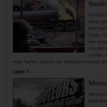
Studi
De Walt D
decor gee
een chaot
Studio Tr
een verza
minuten v
onweer, w
waar Famke Janssen het videocommentaar doet. 
Cijfer: 7
Moteu
Het sprin
Bijna dri