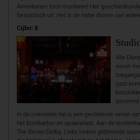
Amerikanen toch monteren! Het ‘geschiedkundige
fantastisch uit. Het is de natte droom van ieder
Cijfer: 8
Studi
Alle Disn
wordt me
toegangs
gast komt
beschikke
gevormd d
In de overdekte hal is een gestileerde versie va
het bordkarton en spaanplaat. Aan de rechterka
The Brown Derby. Links lonken glitterende souveni