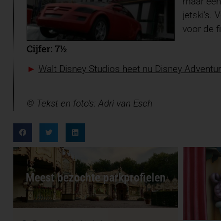
maar een 
jetski’s.
voor de f
Cijfer: 7½
►
Walt Disney Studios heet nu Disney Adventu
© Tekst en foto’s: Adri van Esch
Meest bezochte parkprofielen