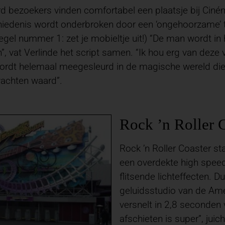
d bezoekers vinden comfortabel een plaatsje bij Ciné
iedenis wordt onderbroken door een ‘ongehoorzame’ to
gel nummer 1: zet je mobieltje uit!) “De man wordt in he
”, vat Verlinde het script samen. “Ik hou erg van deze vi
ordt helemaal meegesleurd in de magische wereld die 
wachten waard”.
Rock ’n Roller 
Rock ’n Roller Coaster s
een overdekte high spe
flitsende lichteffecten. D
geluidsstudio van de Ame
versnelt in 2,8 seconden 
afschieten is super”, juic