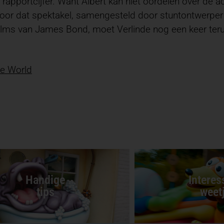
rapportcijfer. Want Albert kan niet oordelen over de 
 Voor dat spektakel, samengesteld door stuntontwerpe
ilms van James Bond, moet Verlinde nog een keer terug
re World
Handige
Interes
tips
weet