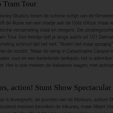
o Tram Tour
isney Studio’s tonen de schone schijn van de filmwereld.
ft de illusie van een stadje aan de Côte d’Azur, maar
ische verzameling staal en steigers. Die zinsbegoochel
am Tour. Een treintje rijdt je langs auto’s uit 101 Dalma
meling schroot lijkt het niet. “Noem het maar gezapig”,
an de rondrit. “Maar de ramp in Catastrophe Canyon m
ater, vuur en een kantelende tankauto, het is ademben
Het is ook meteen de Italiaanse wagen, met actrice e
rs, action! Stunt Show Spectacular
tje is tevergeefs: de poorten van de Moteurs, action! S
eduizend mensen bevolken de tribunes, maar Albert Verl