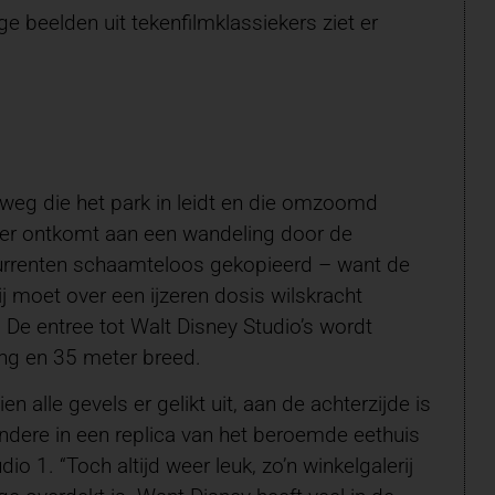
 beelden uit tekenfilmklassiekers ziet er
n weg die het park in leidt en die omzoomd
er ontkomt aan een wandeling door de
urrenten schaamteloos gekopieerd – want de
zij moet over een ijzeren dosis wilskracht
 De entree tot Walt Disney Studio’s wordt
ang en 35 meter breed.
alle gevels er gelikt uit, aan de achterzijde is
andere in een replica van het beroemde eethuis
o 1. “Toch altijd weer leuk, zo’n winkelgalerij