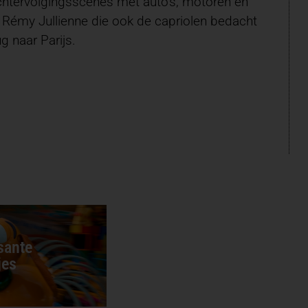
achtervolgingsscènes met auto’s, motoren en
r Rémy Jullienne die ook de capriolen bedacht
 naar Parijs.
sante
jes