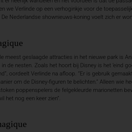
 er heerlijk wandelen en het voordeel is dat de passag
ren we Verlinde op een verhoginkje voor de toepasseli
d. De Nederlandse shownieuws-koning voelt zich er won
gique
e meest geslaagde attracties in het nieuwe park is A
 in de nesten. Zoals het hoort bij Disney is het ‘eind go
d”, oordeelt Verlinde na afloop. “Er is gebruik gemaakt
nier om de Disney-figuren te belichten.” Alleen wie heel
token poppenspelers de felgekleurde marionetten bewe
il het nog een keer zien”.
agique