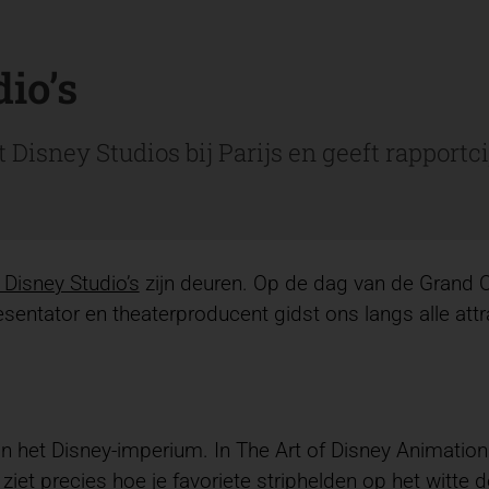
io’s
 Disney Studios bij Parijs en geeft rapportc
 Disney Studio’s
zijn deuren. Op de dag van de Grand O
entator en theaterproducent gidst ons langs alle attrac
het Disney-imperium. In The Art of Disney Animation l
Je ziet precies hoe je favoriete striphelden op het witt