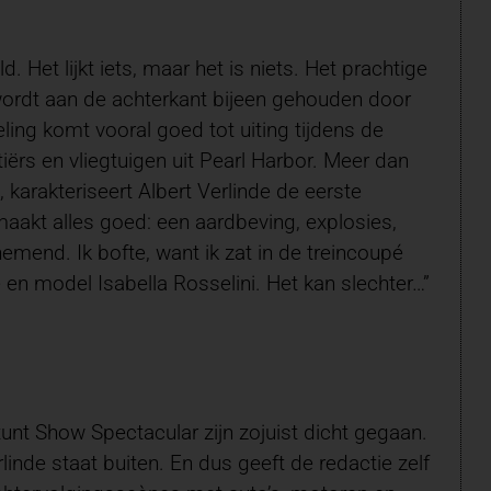
 Het lijkt iets, maar het is niets. Het prachtige
 wordt aan de achterkant bijeen gehouden door
ing komt vooral goed tot uiting tijdens de
tiërs en vliegtuigen uit Pearl Harbor. Meer dan
 karakteriseert Albert Verlinde de eerste
aakt alles goed: een aardbeving, explosies,
emend. Ik bofte, want ik zat in de treincoupé
n model Isabella Rosselini. Het kan slechter…”
tunt Show Spectacular zijn zojuist dicht gegaan.
inde staat buiten. En dus geeft de redactie zelf