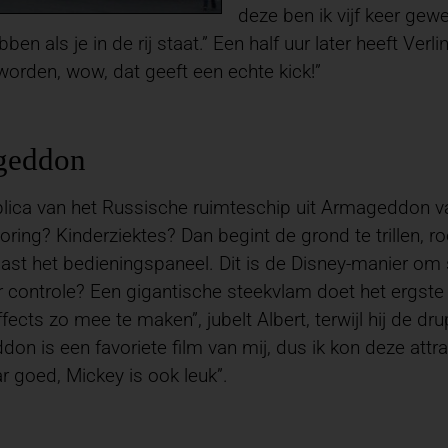
deze ben ik vijf keer ge
bben als je in de rij staat.” Een half uur later heeft Ve
orden, wow, dat geeft een echte kick!”
geddon
plica van het Russische ruimteschip uit Armageddon valt
ring? Kinderziektes? Dan begint de grond te trillen, r
ast het bedieningspaneel. Dit is de Disney-manier om sp
 controle? Een gigantische steekvlam doet het ergste
ffects zo mee te maken”, jubelt Albert, terwijl hij de dr
on is een favoriete film van mij, dus ik kon deze at
aar goed, Mickey is ook leuk”.