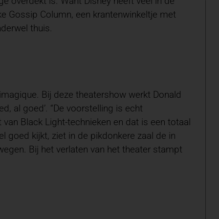
e overdekt is. Want Disney heeft veel in de
jke Gossip Column, een krantenwinkeltje met
derwel thuis.
nimagique. Bij deze theatershow werkt Donald
ed, al goed’. “De voorstelling is echt
 van Black Light-technieken en dat is een totaal
 goed kijkt, ziet in de pikdonkere zaal de in
gen. Bij het verlaten van het theater stampt