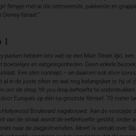
’ filmpje met al die ontroerende, pakkende en grappige
e Disney-fanaat.”
o 1
ey-parken hebben iets wat op een Main Street lijkt, ee
t boetiekjes en eetgelegenheden. Geen enkele bezoek
straat. Een slim concept – en daarom ook door conc
 al in de juiste sfeer en wat nog belangrijker is: hij of 
n om de shop ‘till you drop-behoefte te onderdrukken.
oor Europa’s op één na grootste filmset: 70 meter l
n Hollywood Boulevard nagebouwd. Aan de voorzijde zien 
nt van de straat wordt de eetbehoefte gestild, onder 
rs naar de dagjestoeristen. Albert is verrukt over Studi