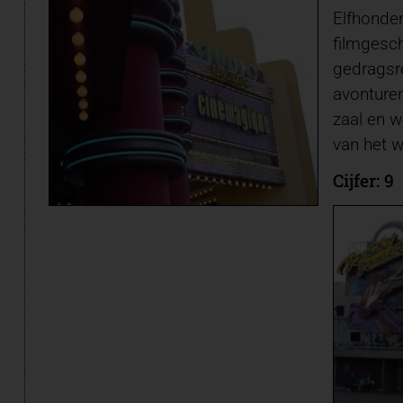
Elfhonder
filmgesch
gedragsre
avonturen
zaal en w
van het 
Cijfer: 9