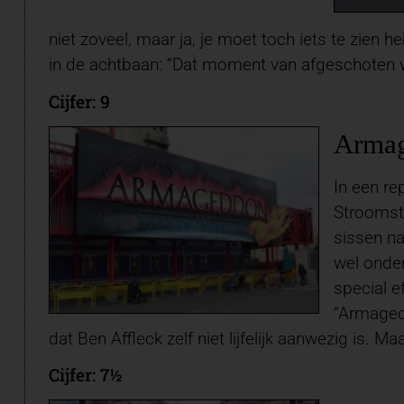
niet zoveel, maar ja, je moet toch iets te zien he
in de achtbaan: “Dat moment van afgeschoten w
Cijfer: 9
Arma
In een re
Stroomsto
sissen na
wel onder
special e
“Armagedd
dat Ben Affleck zelf niet lijfelijk aanwezig is. M
Cijfer: 7½