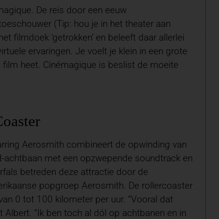
magique. De reis door een eeuw
eschouwer (Tip: hou je in het theater aan
t filmdoek ‘getrokken’ en beleeft daar allerlei
rtuele ervaringen. Je voelt je klein in een grote
film heet. Cinémagique is beslist de moeite
Coaster
tarring Aerosmith combineert de opwinding van
ed-achtbaan met een opzwepende soundtrack en
urfals betreden deze attractie door de
rikaanse popgroep Aerosmith. De rollercoaster
van 0 tot 100 kilometer per uur. “Vooral dat
ht Albert. “Ik ben toch al dól op achtbanen en in