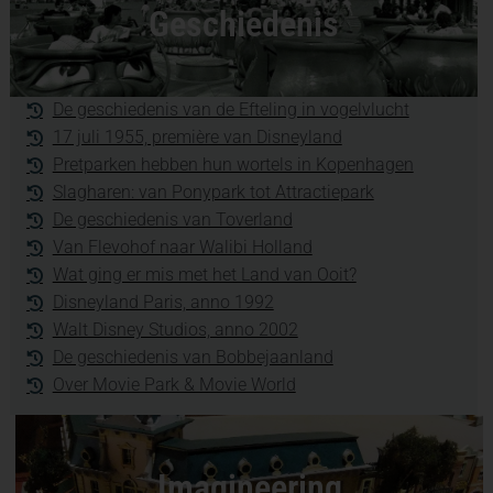
Geschiedenis
De geschiedenis van de Efteling in vogelvlucht
17 juli 1955, première van Disneyland
Pretparken hebben hun wortels in Kopenhagen
Slagharen: van Ponypark tot Attractiepark
De geschiedenis van Toverland
Van Flevohof naar Walibi Holland
Wat ging er mis met het Land van Ooit?
Disneyland Paris, anno 1992
Walt Disney Studios, anno 2002
De geschiedenis van Bobbejaanland
Over Movie Park & Movie World
Imagineering