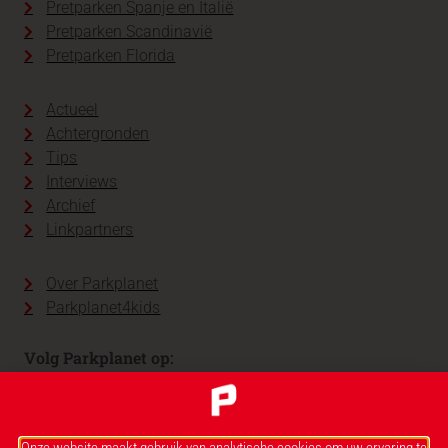
Pretparken Spanje en Italië
Pretparken Scandinavië
Pretparken Florida
Actueel
Achtergronden
Tips
Interviews
Archief
Linkpartners
Over Parkplanet
Parkplanet4kids
Volg Parkplanet op: