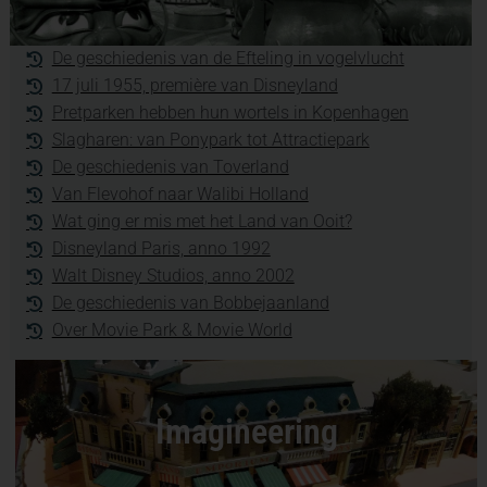
De geschiedenis van de Efteling in vogelvlucht
17 juli 1955, première van Disneyland
Pretparken hebben hun wortels in Kopenhagen
Slagharen: van Ponypark tot Attractiepark
De geschiedenis van Toverland
Van Flevohof naar Walibi Holland
Wat ging er mis met het Land van Ooit?
Disneyland Paris, anno 1992
Walt Disney Studios, anno 2002
De geschiedenis van Bobbejaanland
Over Movie Park & Movie World
Imagineering