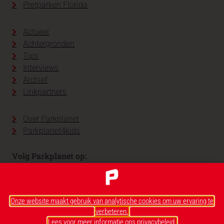
Pretparken Florida
Actueel
Achtergronden
Tips
Interviews
Archief
Linkpartners
Over Parkplanet
Parkplanet4kids
Volg Parkplanet op:
Onze website maakt gebruik van analytische cookies om uw ervaring te
verbeteren.
Lees voor meer informatie ons privacybeleid.