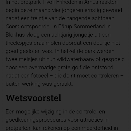
In het pretpark Tivoli Friheden in Århus raakten
begin deze maand vier jongeren ernstig gewond
nadat een treintje van de hangende achtbaan
Cobra
ontspoorde. In
Fårup Sommerland
in
Blokhus vloog een achtjarig jongetje uit een
theekopjes-draaimolen doordat een deurtje niet
goed gesloten was. In hetzelfde park werden
twee meisjes uit hun wildwaterbaanvlot gespoeld
door een overmatige grote golf die ontstond
nadat een fotocel – die de rit moet controleren –
buiten werking was geraakt.
Wetsvoorstel
Een mogelijke wijziging in de controle- en
goedkeuringsprocedures voor attracties in
pretparken kan rekenen op een meerderheid in