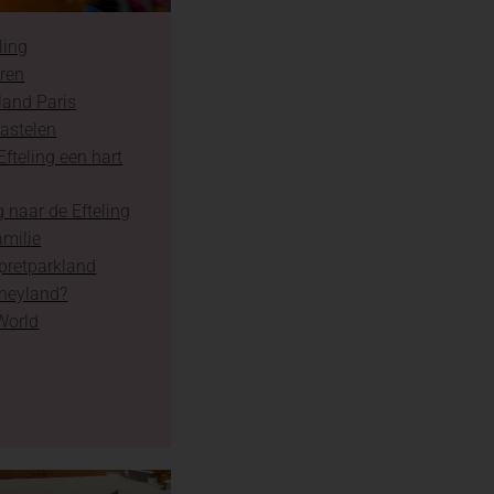
ling
aren
land Paris
astelen
fteling een hart
 naar de Efteling
amilie
 pretparkland
sneyland?
World