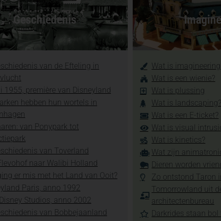
Geschiedenis
Imagine
schiedenis van de Efteling in
Wat is imagineering
vlucht
Wat is een wienie?
li 1955, première van Disneyland
Wat is plussing
arken hebben hun wortels in
Wat is landscaping
nhagen
Wat is een E-ticket?
aren: van Ponypark tot
Wat is visual intrus
ctiepark
Wat is kinetics?
schiedenis van Toverland
Wat zijn animatroni
levohof naar Walibi Holland
Dieren worden vrien
ing er mis met het Land van Ooit?
Zo ontstond Taron 
yland Paris, anno 1992
Tomorrowland uit d
Disney Studios, anno 2002
architectenbureau
eschiedenis van Bobbejaanland
Darkrides staan bol 