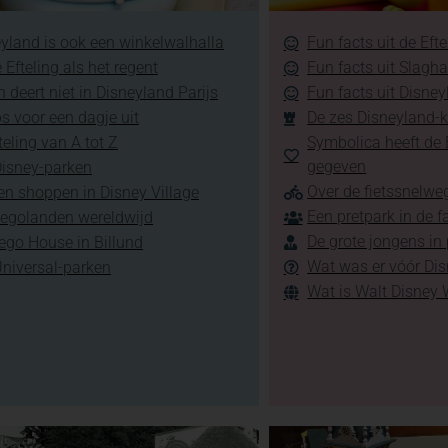
yland is ook een winkelwalhalla
Fun facts uit de Efte
 Efteling als het regent
Fun facts uit Slagh
 deert niet in Disneyland Parijs
Fun facts uit Disney
ps voor een dagje uit
De zes Disneyland-k
teling van A tot Z
Symbolica heeft de E
gegeven
Disney-parken
Over de fietssnelweg
en shoppen in Disney Village
Een pretpark in de f
Legolanden wereldwijd
De grote jongens in
ego House in Billund
Wat was er vóór Di
Universal-parken
Wat is Walt Disney 