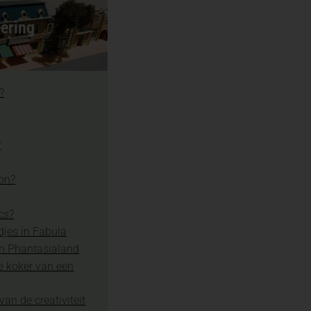
ering
?
?
ion?
cs?
djes in Fabula
in Phantasialand
e koker van een
van de creativiteit