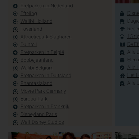
Pretparken in Nederland
Disne
Efteling
Dagje
Walibi Holland
Regen
Toverland
15 ti
Attractiepark Slagharen
De Ef
Duinrell
Alle 
Pretparken in België
Eten 
Bobbejaanland
Alle 
Walibi Belgium
Het L
Pretparken in Duitsland
Alle 
Phantasialand
Movie Park Germany
Europa-Park
Pretparken in Frankrijk
Disneyland Paris
Walt Disney Studios