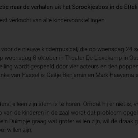
tie naar de verhalen uit het Sprookjesbos in de Eftelin
st verkocht van alle kindervoorstellingen.
oor de nieuwe kindermusical, die op woensdag 24 sep
op woensdag 8 oktober in Theater De Lievekamp in Oss
telling wordt gespeeld door vier acteurs en tien popp
enke van Hassel is Geitje Benjamin en Mark Haayema s
ters; alleen zijn stem is te horen. Omdat hij er niet i
 van de kinderen in de zaal wordt dat probleem opge
ou Klein Duimpje graag wat groter willen zijn, wil de dr
 willen zijn.