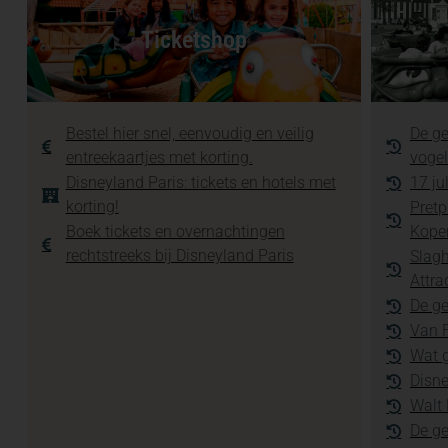
Ticketshop
Bestel hier snel, eenvoudig en veilig
De ge
entreekaartjes met korting.
vogel
Disneyland Paris: tickets en hotels met
17 ju
korting!
Pretp
Boek tickets en overnachtingen
Kope
rechtstreeks bij Disneyland Paris
Slagh
Attra
De ge
Van F
Wat g
Disne
Walt 
De g