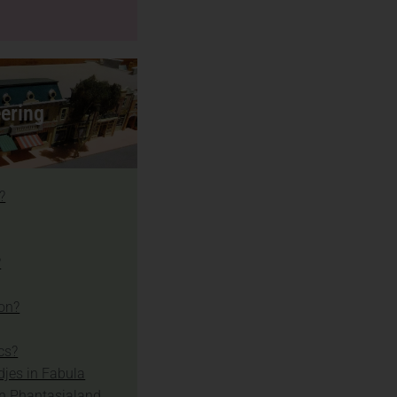
ering
?
?
ion?
cs?
djes in Fabula
in Phantasialand