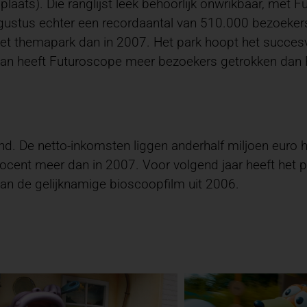
plaats). Die ranglijst leek behoorlijk onwrikbaar, met F
ustus echter een recordaantal van 510.000 bezoekers o
 themapark dan in 2007. Het park hoopt het succesvoll
an heeft Futuroscope meer bezoekers getrokken dan P
d. De netto-inkomsten liggen anderhalf miljoen euro h
ocent meer dan in 2007. Voor volgend jaar heeft het pa
van de gelijknamige bioscoopfilm uit 2006.