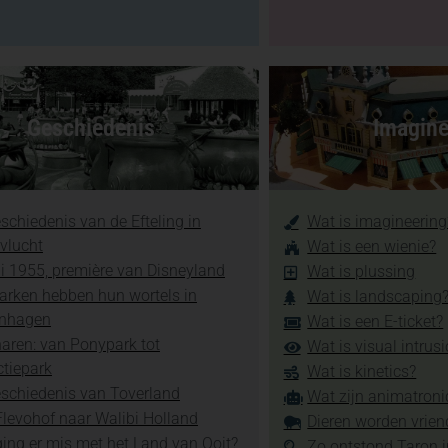
Geschiedenis
Imagine
schiedenis van de Efteling in
Wat is imagineering
vlucht
Wat is een wienie?
li 1955, première van Disneyland
Wat is plussing
arken hebben hun wortels in
Wat is landscaping
nhagen
Wat is een E-ticket?
aren: van Ponypark tot
Wat is visual intrus
ctiepark
Wat is kinetics?
schiedenis van Toverland
Wat zijn animatroni
levohof naar Walibi Holland
Dieren worden vrien
ing er mis met het Land van Ooit?
Zo ontstond Taron 