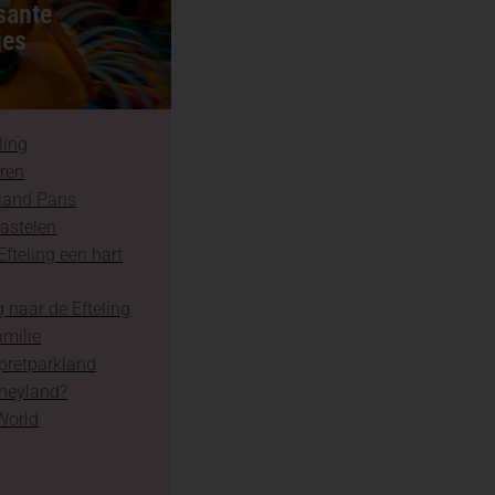
sante
jes
ling
aren
land Paris
astelen
fteling een hart
 naar de Efteling
amilie
 pretparkland
sneyland?
World