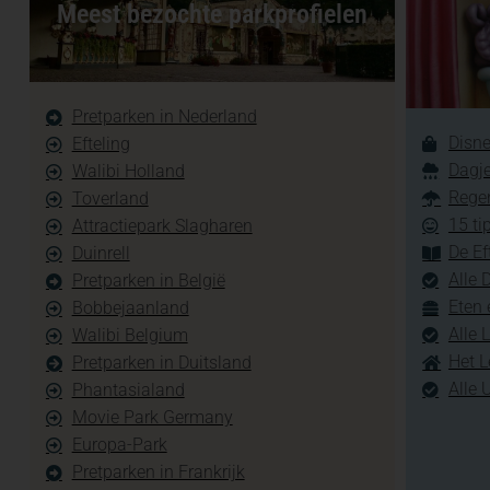
Meest bezochte parkprofielen
Pretparken in Nederland
Disne
Efteling
Dagje
Walibi Holland
Regen
Toverland
15 ti
Attractiepark Slagharen
De Ef
Duinrell
Alle 
Pretparken in België
Eten 
Bobbejaanland
Alle 
Walibi Belgium
Het L
Pretparken in Duitsland
Alle 
Phantasialand
Movie Park Germany
Europa-Park
Pretparken in Frankrijk