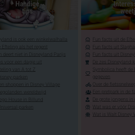
Handige
Interes
tips
weet
yland is ook een winkelwalhalla
Fun facts uit de Efte
 Efteling als het regent
Fun facts uit Slagh
 deert niet in Disneyland Parijs
Fun facts uit Disney
ps voor een dagje uit
De zes Disneyland-k
teling van A tot Z
Symbolica heeft de E
gegeven
Disney-parken
Over de fietssnelweg
en shoppen in Disney Village
Een pretpark in de f
Legolanden wereldwijd
De grote jongens in
ego House in Billund
Wat was er vóór Di
Universal-parken
Wat is Walt Disney 