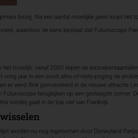
pmars bezig. Na een aantal moeilijke jaren loopt het t
rocent, waardoor de kans bestaat dat Futuroscope Parc 
het moeilijk: vanaf 2000 liepen de bezoekersaantallen
orig jaar in een soort alles-of-niets-poging de proble
 en er werd flink geïnvesteerd in de nieuwe attractie 
kan Futuroscope terugkijken op een geslaagde zomer. D
rix voorbij gaat in de top vier van Frankrijk.
 wisselen
slijst worden nu nog ingenomen door Disneyland Parijs