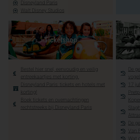
Disneyland Paris
Walt Disney Studios
Ticketshop
Bestel hier snel, eenvoudig en veilig
De ge
entreekaartjes met korting.
vogel
Disneyland Paris: tickets en hotels met
17 ju
korting!
Pretp
Boek tickets en overnachtingen
Kope
rechtstreeks bij Disneyland Paris
Slagh
Attra
De ge
Van F
Wat g