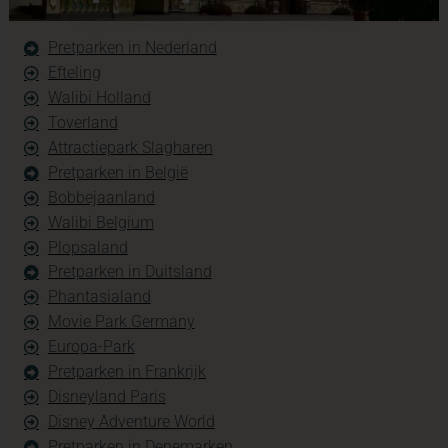
Pretparken in Nederland
Efteling
Walibi Holland
Toverland
Attractiepark Slagharen
Pretparken in België
Bobbejaanland
Walibi Belgium
Plopsaland
Pretparken in Duitsland
Phantasialand
Movie Park Germany
Europa-Park
Pretparken in Frankrijk
Disneyland Paris
Disney Adventure World
Pretparken in Denemarken