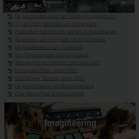
De geschiedenis van de Efteling in vogelvlucht
17 juli 1955, première van Disneyland
Pretparken hebben hun wortels in Kopenhagen
Slagharen: van Ponypark tot Attractiepark
De geschiedenis van Toverland
Van Flevohof naar Walibi Holland
Wat ging er mis met het Land van Ooit?
Disneyland Paris, anno 1992
Walt Disney Studios, anno 2002
De geschiedenis van Bobbejaanland
Over Movie Park & Movie World
Imagineering