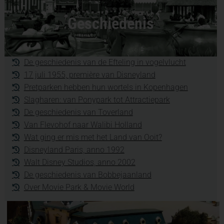
Geschiedenis
De geschiedenis van de Efteling in vogelvlucht
17 juli 1955, première van Disneyland
Pretparken hebben hun wortels in Kopenhagen
Slagharen: van Ponypark tot Attractiepark
De geschiedenis van Toverland
Van Flevohof naar Walibi Holland
Wat ging er mis met het Land van Ooit?
Disneyland Paris, anno 1992
Walt Disney Studios, anno 2002
De geschiedenis van Bobbejaanland
Over Movie Park & Movie World