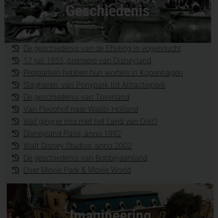
Geschiedenis
De geschiedenis van de Efteling in vogelvlucht
17 juli 1955, première van Disneyland
Pretparken hebben hun wortels in Kopenhagen
Slagharen: van Ponypark tot Attractiepark
De geschiedenis van Toverland
Van Flevohof naar Walibi Holland
Wat ging er mis met het Land van Ooit?
Disneyland Paris, anno 1992
Walt Disney Studios, anno 2002
De geschiedenis van Bobbejaanland
Over Movie Park & Movie World
Imagineering