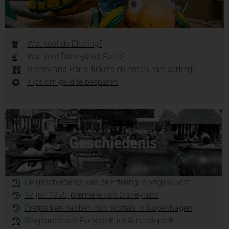
Wat kost de Efteling?
Wat kost Disneyland Paris?
Disneyland Paris: tickets en hotels met korting!
Tips om geld te besparen
Geschiedenis
De geschiedenis van de Efteling in vogelvlucht
17 juli 1955, première van Disneyland
Pretparken hebben hun wortels in Kopenhagen
Slagharen: van Ponypark tot Attractiepark