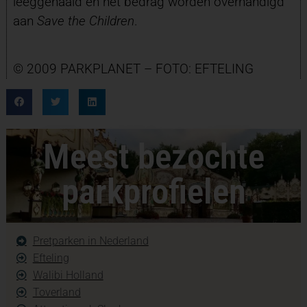
leeggehaald en het bedrag worden overhandigd
aan
Save the Children
.
© 2009 PARKPLANET – FOTO: EFTELING
Meest bezochte
parkprofielen
Pretparken in Nederland
Efteling
Walibi Holland
Toverland