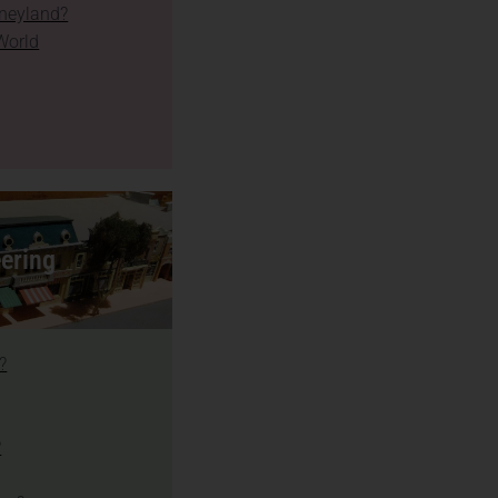
sneyland?
World
ering
?
?