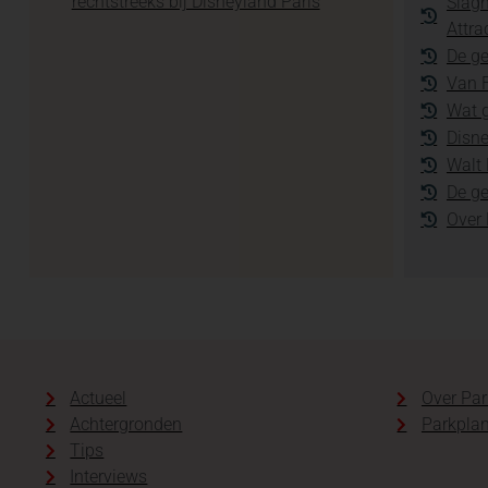
rechtstreeks bij Disneyland Paris
Slagh
Attra
De ge
Van F
Wat g
Disne
Walt 
De g
Over
Actueel
Over Par
Achtergronden
Parkplan
Tips
Interviews