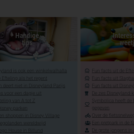
Handige
Interes
tips
weet
yland is ook een winkelwalhalla
Fun facts uit de Efte
 Efteling als het regent
Fun facts uit Slagh
 deert niet in Disneyland Parijs
Fun facts uit Disney
ps voor een dagje uit
De zes Disneyland-k
teling van A tot Z
Symbolica heeft de E
gegeven
Disney-parken
Over de fietssnelweg
en shoppen in Disney Village
Een pretpark in de f
Legolanden wereldwijd
De grote jongens in
ego House in Billund