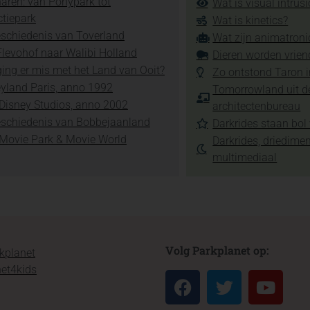
aren: van Ponypark tot
Wat is visual intrus
ctiepark
Wat is kinetics?
schiedenis van Toverland
Wat zijn animatroni
levohof naar Walibi Holland
Dieren worden vrien
ing er mis met het Land van Ooit?
Zo ontstond Taron 
yland Paris, anno 1992
Tomorrowland uit d
Disney Studios, anno 2002
architectenbureau
eschiedenis van Bobbejaanland
Darkrides staan bol 
 Movie Park & Movie World
Darkrides, driedime
multimediaal
Volg Parkplanet op:
kplanet
et4kids