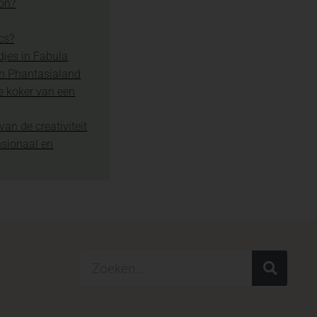
ion?
cs?
djes in Fabula
in Phantasialand
e koker van een
van de creativiteit
nsionaal en