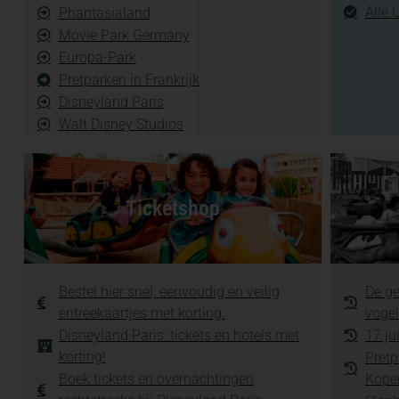
Alle 
Phantasialand
Movie Park Germany
Europa-Park
Pretparken in Frankrijk
Disneyland Paris
Walt Disney Studios
Ticketshop
Bestel hier snel, eenvoudig en veilig
De ge
entreekaartjes met korting.
vogel
Disneyland Paris: tickets en hotels met
17 ju
korting!
Pretp
Boek tickets en overnachtingen
Kope