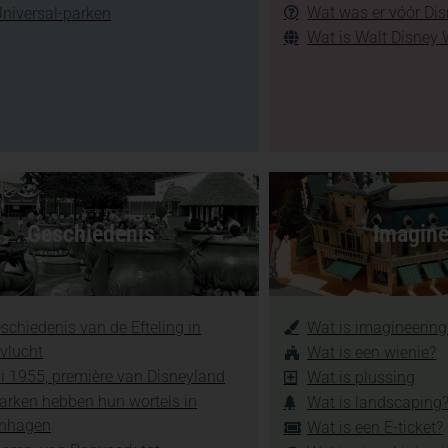
Wat was er vóór Di
Universal-parken
Wat is Walt Disney 
Geschiedenis
Imagine
schiedenis van de Efteling in
Wat is imagineering
vlucht
Wat is een wienie?
li 1955, première van Disneyland
Wat is plussing
arken hebben hun wortels in
Wat is landscaping
nhagen
Wat is een E-ticket?