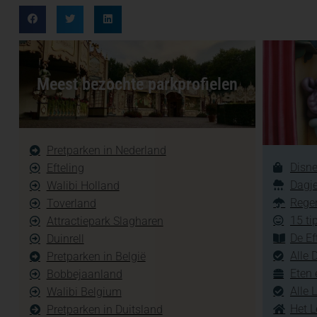
Meest bezochte parkprofielen
Pretparken in Nederland
Disne
Efteling
Dagje
Walibi Holland
Regen
Toverland
15 ti
Attractiepark Slagharen
De Ef
Duinrell
Alle 
Pretparken in België
Eten 
Bobbejaanland
Alle 
Walibi Belgium
Het L
Pretparken in Duitsland