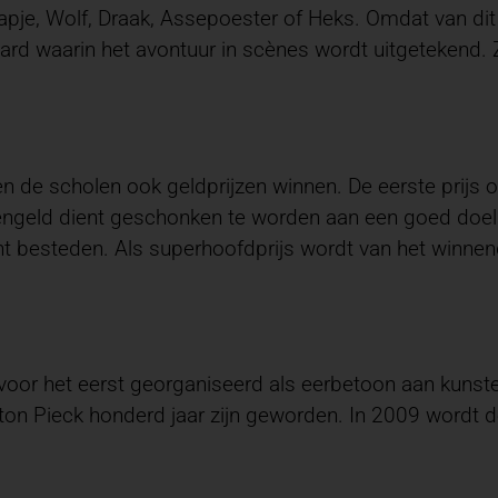
apje, Wolf, Draak, Assepoester of Heks. Omdat van dit
oard waarin het avontuur in scènes wordt uitgetekend
n de scholen ook geldprijzen winnen. De eerste prijs 
ijzengeld dient geschonken te worden aan een goed doe
cht besteden. Als superhoofdprijs wordt van het winne
voor het eerst georganiseerd als eerbetoon aan kunsten
Anton Pieck honderd jaar zijn geworden. In 2009 wordt 