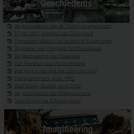
Geschiedenis
De geschiedenis van de Efteling in vogelvlucht
17 juli 1955, première van Disneyland
Pretparken hebben hun wortels in Kopenhagen
Slagharen: van Ponypark tot Attractiepark
De geschiedenis van Toverland
Van Flevohof naar Walibi Holland
Wat ging er mis met het Land van Ooit?
Disneyland Paris, anno 1992
Walt Disney Studios, anno 2002
De geschiedenis van Bobbejaanland
Over Movie Park & Movie World
Imagineering