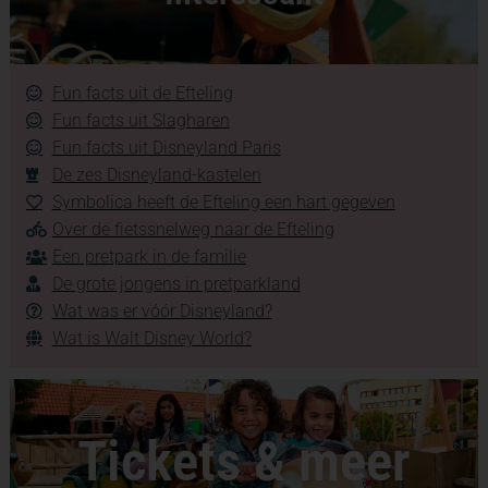
Fun facts uit de Efteling
Fun facts uit Slagharen
Fun facts uit Disneyland Paris
De zes Disneyland-kastelen
Symbolica heeft de Efteling een hart gegeven
Over de fietssnelweg naar de Efteling
Een pretpark in de familie
De grote jongens in pretparkland
Wat was er vóór Disneyland?
Wat is Walt Disney World?
Tickets & meer