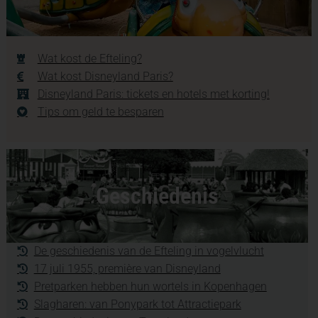
Wat kost de Efteling?
Wat kost Disneyland Paris?
Disneyland Paris: tickets en hotels met korting!
Tips om geld te besparen
Geschiedenis
De geschiedenis van de Efteling in vogelvlucht
17 juli 1955, première van Disneyland
Pretparken hebben hun wortels in Kopenhagen
Slagharen: van Ponypark tot Attractiepark