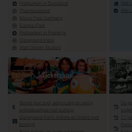
Het L
Pretparken in Duitsland
Alle 
Phantasialand
Movie Park Germany
Europa-Park
Pretparken in Frankrijk
Disneyland Paris
Walt Disney Studios
Ticketshop
Bestel hier snel, eenvoudig en veilig
De ge
entreekaartjes met korting.
vogel
Disneyland Paris: tickets en hotels met
17 ju
korting!
Pretp
Boek tickets en overnachtingen
Kope