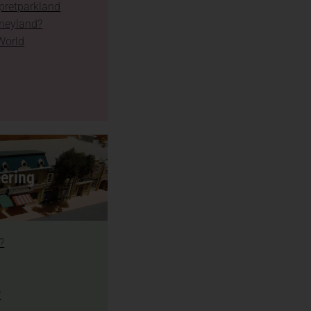
 pretparkland
sneyland?
World
ering
?
?