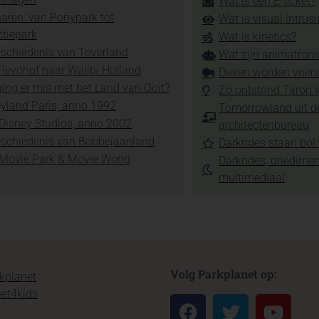
Wat is een E-ticket?
aren: van Ponypark tot
Wat is visual intrus
ctiepark
Wat is kinetics?
schiedenis van Toverland
Wat zijn animatroni
levohof naar Walibi Holland
Dieren worden vrien
ing er mis met het Land van Ooit?
Zo ontstond Taron 
yland Paris, anno 1992
Tomorrowland uit d
Disney Studios, anno 2002
architectenbureau
eschiedenis van Bobbejaanland
Darkrides staan bol 
 Movie Park & Movie World
Darkrides, driedime
multimediaal
Volg Parkplanet op:
kplanet
et4kids