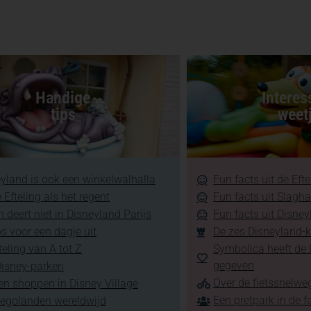
Handige
Interes
tips
weet
yland is ook een winkelwalhalla
Fun facts uit de Efte
 Efteling als het regent
Fun facts uit Slagh
 deert niet in Disneyland Parijs
Fun facts uit Disney
ps voor een dagje uit
De zes Disneyland-k
teling van A tot Z
Symbolica heeft de E
gegeven
Disney-parken
Over de fietssnelweg
en shoppen in Disney Village
Een pretpark in de f
Legolanden wereldwijd