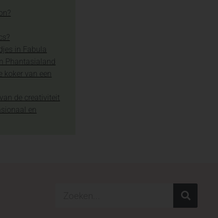
ion?
cs?
djes in Fabula
in Phantasialand
e koker van een
van de creativiteit
nsionaal en