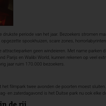
de drukste periode van het jaar. Bezoekers stromen m
 opgezette spookhuizen, scare zones, horrorlabyrinten
 attractieparken geen windeieren. Met name parken die
and Parijs en Walibi World, kunnen rekenen op veel ex
ig jaar ruim 170.000 bezoekers.
 het filmpark twee avonden de poorten moest sluiten
jdag- en zaterdagavond is het Duitse park nu ook elke
n de rij