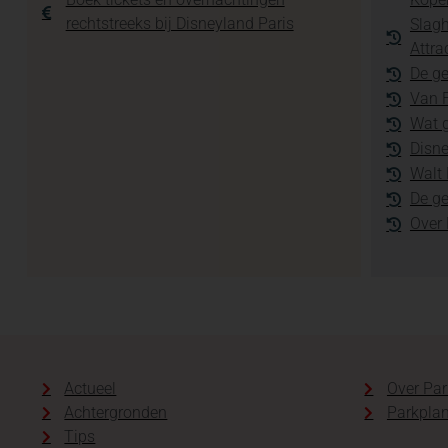
rechtstreeks bij Disneyland Paris
Slagh
Attra
De ge
Van F
Wat g
Disne
Walt 
De g
Over
Actueel
Over Par
Achtergronden
Parkplan
Tips