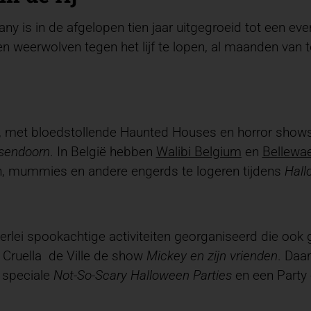
y is in de afgelopen tien jaar uitgegroeid tot een eve
 weerwolven tegen het lijf te lopen, al maanden van t
t, met bloedstollende Haunted Houses en horror shows
sendoorn
. In België hebben
Walibi Belgium
en
Bellewa
en, mummies en andere engerds te logeren tijdens
Hall
lerlei spookachtige activiteiten georganiseerd die ook 
n Cruella de Ville de show
Mickey en zijn vrienden
. Daa
 speciale
Not-So-Scary Halloween Parties
en een Party 