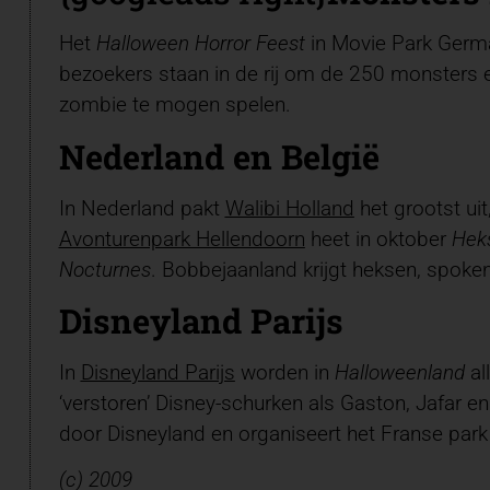
Het
Halloween Horror Feest
in Movie Park German
bezoekers staan in de rij om de 250 monsters en
zombie te mogen spelen.
Nederland en België
In Nederland pakt
Walibi Holland
het grootst ui
Avonturenpark Hellendoorn
heet in oktober
Hek
Nocturnes
. Bobbejaanland krijgt heksen, spok
Disneyland Parijs
In
Disneyland Parijs
worden in
Halloweenland
al
‘verstoren’ Disney-schurken als Gaston, Jafar e
door Disneyland en organiseert het Franse park
(c) 2009