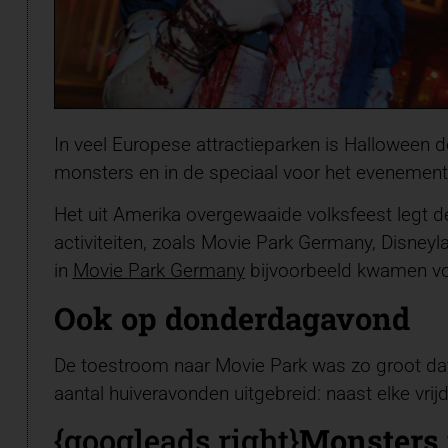
In veel Europese attractieparken is Halloween 
monsters en in de speciaal voor het evenement
Het uit Amerika overgewaaide volksfeest legt de
activiteiten, zoals Movie Park Germany, Disneyl
in
Movie Park Germany
bijvoorbeeld kwamen vor
Ook op donderdagavond
De toestroom naar Movie Park was zo groot dat
aantal huiveravonden uitgebreid: naast elke vri
{googleads right}
Monsters i