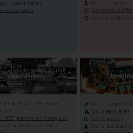
De grote jongens in
ego House in Billund
Wat was er vóór Di
Universal-parken
Wat is Walt Disney 
Geschiedenis
Imagine
schiedenis van de Efteling in
Wat is imagineering
vlucht
Wat is een wienie?
li 1955, première van Disneyland
Wat is plussing
arken hebben hun wortels in
Wat is landscaping
nhagen