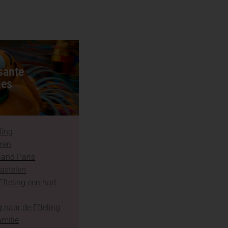
sante
jes
ling
aren
land Paris
astelen
fteling een hart
 naar de Efteling
amilie