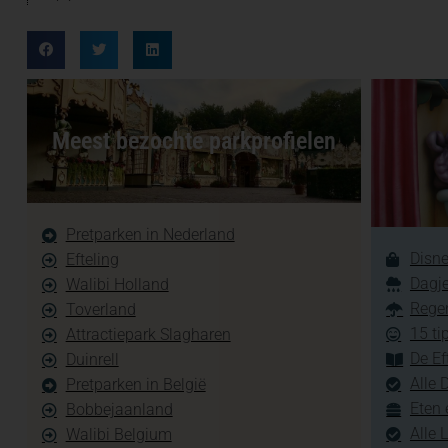
Meest bezochte parkprofielen
Pretparken in Nederland
Disne
Efteling
Dagje
Walibi Holland
Regen
Toverland
15 ti
Attractiepark Slagharen
De Ef
Duinrell
Alle 
Pretparken in België
Eten 
Bobbejaanland
Alle 
Walibi Belgium