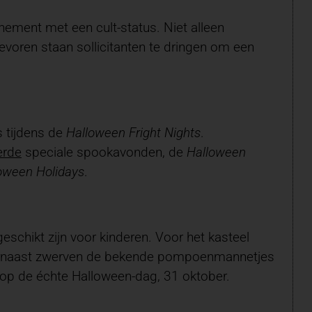
nement met een cult-status. Niet alleen
evoren staan sollicitanten te dringen om een
 tijdens de
Halloween Fright Nights
.
erde
speciale spookavonden, de
Halloween
oween Holidays
.
geschikt zijn voor kinderen. Voor het kasteel
rnaast zwerven de bekende pompoenmannetjes
op de échte Halloween-dag, 31 oktober.