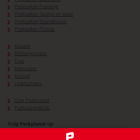
Pretparken Frankrijk
Pretparken Spanje en Italië
Pretparken Scandinavië
Pretparken Florida
Actueel
Achtergronden
Tips
Interviews
Archief
Linkpartners
Over Parkplanet
Parkplanet4kids
Volg Parkplanet op: