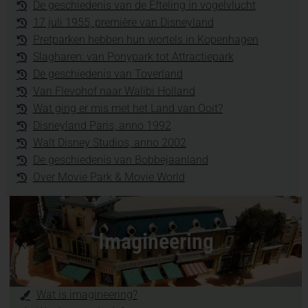
De geschiedenis van de Efteling in vogelvlucht
17 juli 1955, première van Disneyland
Pretparken hebben hun wortels in Kopenhagen
Slagharen: van Ponypark tot Attractiepark
De geschiedenis van Toverland
Van Flevohof naar Walibi Holland
Wat ging er mis met het Land van Ooit?
Disneyland Paris, anno 1992
Walt Disney Studios, anno 2002
De geschiedenis van Bobbejaanland
Over Movie Park & Movie World
Imagineering
Wat is imagineering?