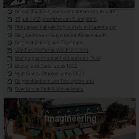
De geschiedenis van de Efteling in vogelvlucht
17 juli 1955, première van Disneyland
Pretparken hebben hun wortels in Kopenhagen
Slagharen: van Ponypark tot Attractiepark
De geschiedenis van Toverland
Van Flevohof naar Walibi Holland
Wat ging er mis met het Land van Ooit?
Disneyland Paris, anno 1992
Walt Disney Studios, anno 2002
De geschiedenis van Bobbejaanland
Over Movie Park & Movie World
Imagineering