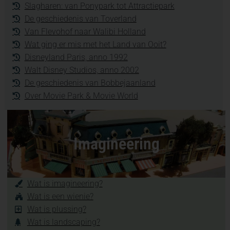
Slagharen: van Ponypark tot Attractiepark
De geschiedenis van Toverland
Van Flevohof naar Walibi Holland
Wat ging er mis met het Land van Ooit?
Disneyland Paris, anno 1992
Walt Disney Studios, anno 2002
De geschiedenis van Bobbejaanland
Over Movie Park & Movie World
Imagineering
Wat is imagineering?
Wat is een wienie?
Wat is plussing?
Wat is landscaping?