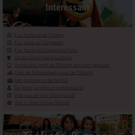
Interessant
Fun facts uit de Efteling
Fun facts uit Slagharen
Fun facts uit Disneyland Paris
De zes Disneyland-kastelen
Symbolica heeft de Efteling een hart gegeven
Over de fietssnelweg naar de Efteling
Een pretpark in de familie
De grote jongens in pretparkland
Wat was er vóór Disneyland?
Wat is Walt Disney World?