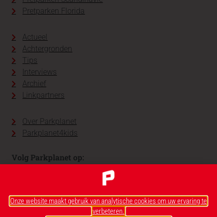
Pretparken Florida
Actueel
Achtergronden
Tips
Interviews
Archief
Linkpartners
Over Parkplanet
Parkplanet4kids
Volg Parkplanet op:
Onze website maakt gebruik van analytische cookies om uw ervaring te
verbeteren.