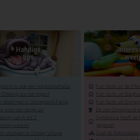
Handige
Interes
tips
weet
yland is ook een winkelwalhalla
Fun facts uit de Efte
 Efteling als het regent
Fun facts uit Slagh
 deert niet in Disneyland Parijs
Fun facts uit Disney
ps voor een dagje uit
De zes Disneyland-k
teling van A tot Z
Symbolica heeft de E
gegeven
Disney-parken
Over de fietssnelweg
en shoppen in Disney Village