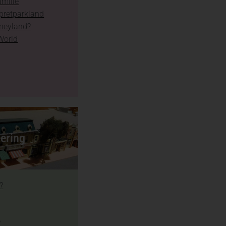
amilie
 pretparkland
sneyland?
World
ering
?
?