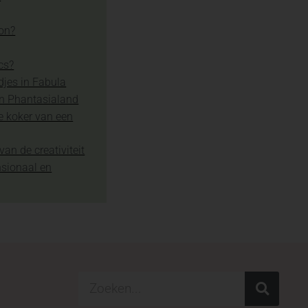
ion?
cs?
djes in Fabula
in Phantasialand
e koker van een
van de creativiteit
nsionaal en