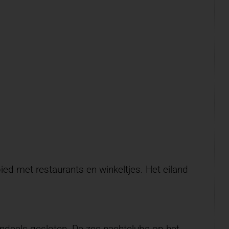
ied met restaurants en winkeltjes.
Het eiland
deels gesloten. De zes nachtclubs op het