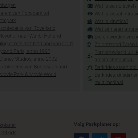
nhagen
Wat is een E-ticket?
aren: van Ponypark tot
Wat is visual intrus
ctiepark
Wat is kinetics?
schiedenis van Toverland
Wat zijn animatroni
levohof naar Walibi Holland
Dieren worden vrien
ing er mis met het Land van Ooit?
Zo ontstond Taron 
yland Paris, anno 1992
Tomorrowland uit d
Disney Studios, anno 2002
architectenbureau
eschiedenis van Bobbejaanland
Darkrides staan bol 
 Movie Park & Movie World
Darkrides, driedime
multimediaal
Volg Parkplanet op:
kplanet
et4kids