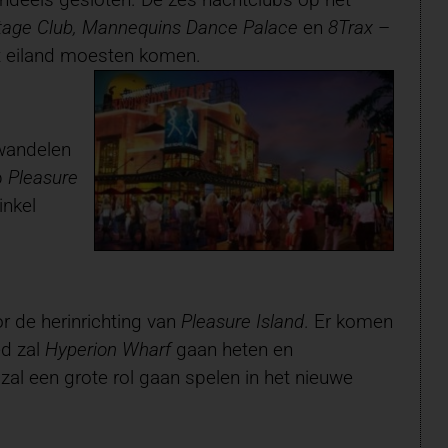
age Club, Mannequins Dance Palace
en
8Trax
–
et eiland moesten komen.
 wandelen
p
Pleasure
inkel
r de herinrichting van
Pleasure Island
. Er komen
ed zal
Hyperion Wharf
gaan heten en
al een grote rol gaan spelen in het nieuwe