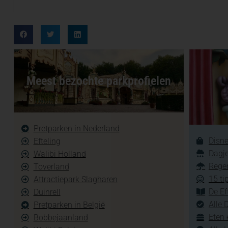
Meest bezochte parkprofielen
Pretparken in Nederland
Disne
Efteling
Dagje
Walibi Holland
Regen
Toverland
15 ti
Attractiepark Slagharen
De Ef
Duinrell
Alle 
Pretparken in België
Eten 
Bobbejaanland