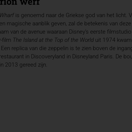
rion werf
 Wharf
is genoemd naar de Griekse god van het licht. V
en magische aanblik geven, zal de betekenis van deze 
am van de avenue waaraan Disney’s eerste filmstudio i
-film
The Island at the Top of the World
uit 1974 kwam 
. Een replica van die zeppelin is te zien boven de ingan
restaurant in Discoveryland in Disneyland Paris. De b
in 2013 gereed zijn.