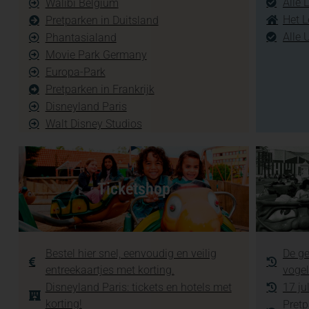
Alle 
Walibi Belgium
Het L
Pretparken in Duitsland
Alle 
Phantasialand
Movie Park Germany
Europa-Park
Pretparken in Frankrijk
Disneyland Paris
Walt Disney Studios
Ticketshop
Bestel hier snel, eenvoudig en veilig
De ge
entreekaartjes met korting.
vogel
Disneyland Paris: tickets en hotels met
17 ju
korting!
Pretp