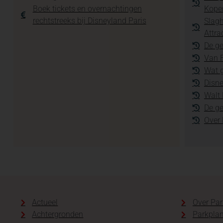
Boek tickets en overnachtingen
Kope
rechtstreeks bij Disneyland Paris
Slagh
Attra
De ge
Van F
Wat g
Disne
Walt 
De g
Over
Actueel
Over Par
Achtergronden
Parkplan