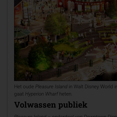
Het oude
Pleasure Island
in Walt Disney World i
gaat
Hyperion Wharf
heten.
Volwassen publiek
Pleasure Island –
onderdeel van
Downtown Disn