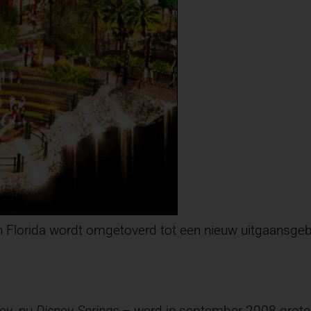
n Florida wordt omgetoverd tot een nieuw uitgaansgeb
ey
, nu
Disney Springs
– werd in september 2008 groten