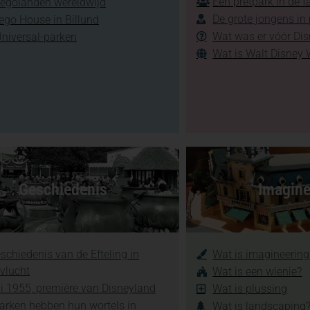
Een pretpark in de f
Legolanden wereldwijd
De grote jongens in
ego House in Billund
Wat was er vóór Di
Universal-parken
Wat is Walt Disney 
Geschiedenis
Imagine
schiedenis van de Efteling in
Wat is imagineering
vlucht
Wat is een wienie?
li 1955, première van Disneyland
Wat is plussing
arken hebben hun wortels in
Wat is landscaping