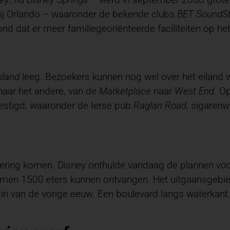
bij Orlando – waaronder de bekende clubs
BET SoundSt
ond dat er meer familiegeoriënteerde faciliteiten op h
sland
leeg. Bezoekers kunnen nog wel over het eiland
aar het andere, van de
Marketplace
naar
West End
. O
estigd, waaronder de Ierse pub
Raglan Road
, sigarenw
ndering komen. Disney onthulde vandaag de plannen voo
 samen 1500 eters kunnen ontvangen. Het uitgaansgebi
in van de vorige eeuw. Een boulevard langs waterkant z