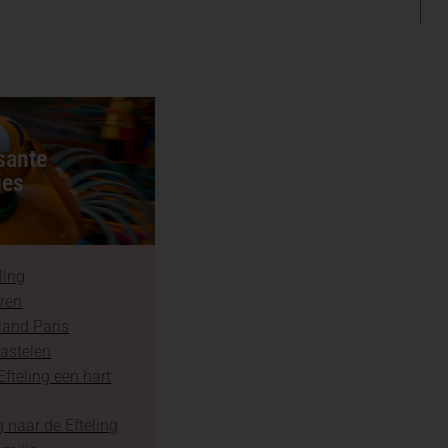
sante
jes
ling
aren
land Paris
astelen
fteling een hart
 naar de Efteling