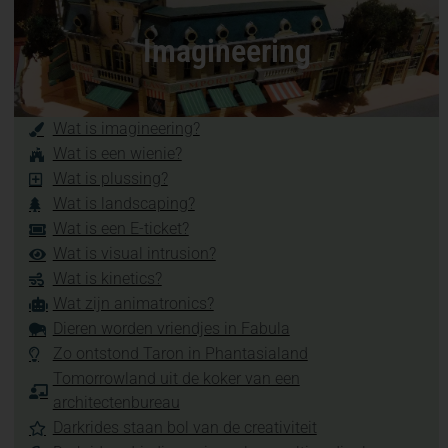
Imagineering
Wat is imagineering?
Wat is een wienie?
Wat is plussing?
Wat is landscaping?
Wat is een E-ticket?
Wat is visual intrusion?
Wat is kinetics?
Wat zijn animatronics?
Dieren worden vriendjes in Fabula
Zo ontstond Taron in Phantasialand
Tomorrowland uit de koker van een
architectenbureau
Darkrides staan bol van de creativiteit