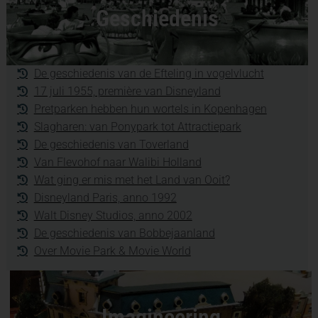
Geschiedenis
De geschiedenis van de Efteling in vogelvlucht
17 juli 1955, première van Disneyland
Pretparken hebben hun wortels in Kopenhagen
Slagharen: van Ponypark tot Attractiepark
De geschiedenis van Toverland
Van Flevohof naar Walibi Holland
Wat ging er mis met het Land van Ooit?
Disneyland Paris, anno 1992
Walt Disney Studios, anno 2002
De geschiedenis van Bobbejaanland
Over Movie Park & Movie World
Imagineering