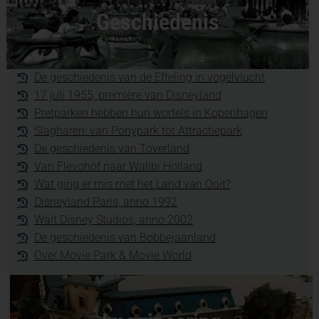
Geschiedenis
De geschiedenis van de Efteling in vogelvlucht
17 juli 1955, première van Disneyland
Pretparken hebben hun wortels in Kopenhagen
Slagharen: van Ponypark tot Attractiepark
De geschiedenis van Toverland
Van Flevohof naar Walibi Holland
Wat ging er mis met het Land van Ooit?
Disneyland Paris, anno 1992
Walt Disney Studios, anno 2002
De geschiedenis van Bobbejaanland
Over Movie Park & Movie World