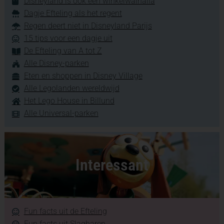
Disneyland is ook een winkelwalhalla
Dagje Efteling als het regent
Regen deert niet in Disneyland Parijs
15 tips voor een dagje uit
De Efteling van A tot Z
Alle Disney-parken
Eten en shoppen in Disney Village
Alle Legolanden wereldwijd
Het Lego House in Billund
Alle Universal-parken
Interessant
Fun facts uit de Efteling
Fun facts uit Slagharen