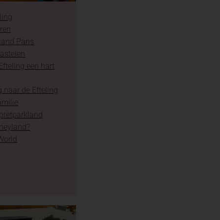
ling
aren
land Paris
astelen
fteling een hart
 naar de Efteling
amilie
 pretparkland
sneyland?
World