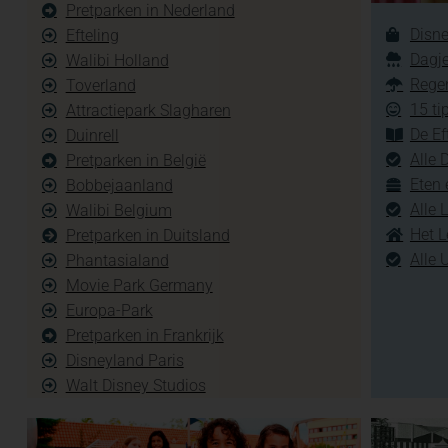
Pretparken in Nederland
Disne
Efteling
Dagje
Walibi Holland
Regen
Toverland
15 ti
Attractiepark Slagharen
De Ef
Duinrell
Alle 
Pretparken in België
Eten 
Bobbejaanland
Alle 
Walibi Belgium
Het L
Pretparken in Duitsland
Alle 
Phantasialand
Movie Park Germany
Europa-Park
Pretparken in Frankrijk
Disneyland Paris
Walt Disney Studios