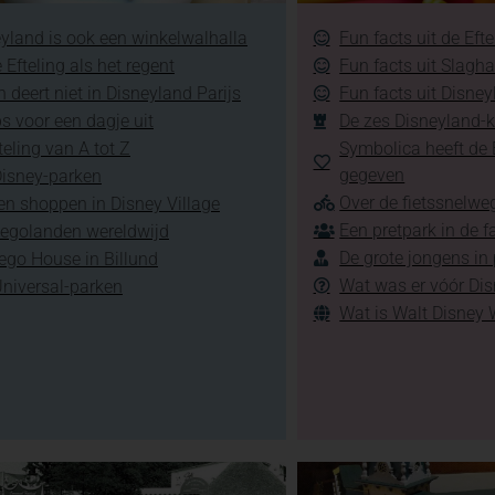
yland is ook een winkelwalhalla
Fun facts uit de Efte
 Efteling als het regent
Fun facts uit Slagh
 deert niet in Disneyland Parijs
Fun facts uit Disney
ps voor een dagje uit
De zes Disneyland-k
teling van A tot Z
Symbolica heeft de E
gegeven
Disney-parken
Over de fietssnelweg
en shoppen in Disney Village
Een pretpark in de f
Legolanden wereldwijd
De grote jongens in
ego House in Billund
Wat was er vóór Di
Universal-parken
Wat is Walt Disney 