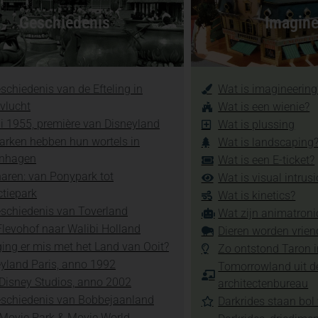
Geschiedenis
Imagine
schiedenis van de Efteling in
Wat is imagineering
vlucht
Wat is een wienie?
li 1955, première van Disneyland
Wat is plussing
arken hebben hun wortels in
Wat is landscaping
nhagen
Wat is een E-ticket?
aren: van Ponypark tot
Wat is visual intrus
ctiepark
Wat is kinetics?
schiedenis van Toverland
Wat zijn animatroni
levohof naar Walibi Holland
Dieren worden vrien
ing er mis met het Land van Ooit?
Zo ontstond Taron 
yland Paris, anno 1992
Tomorrowland uit d
Disney Studios, anno 2002
architectenbureau
eschiedenis van Bobbejaanland
Darkrides staan bol 
 Movie Park & Movie World