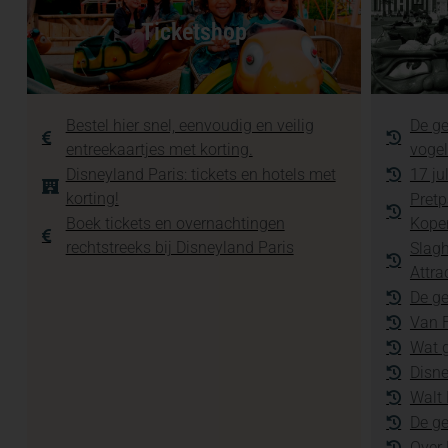
Ticketshop
Bestel hier snel, eenvoudig en veilig
De ge
entreekaartjes met korting.
vogel
Disneyland Paris: tickets en hotels met
17 ju
korting!
Pretp
Boek tickets en overnachtingen
Kope
rechtstreeks bij Disneyland Paris
Slagh
Attra
De ge
Van F
Wat g
Disne
Walt 
De g
Over