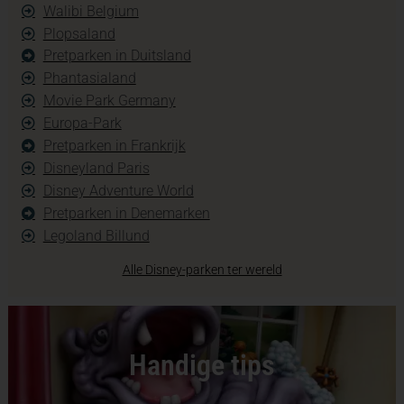
Walibi Belgium
Plopsaland
Pretparken in Duitsland
Phantasialand
Movie Park Germany
Europa-Park
Pretparken in Frankrijk
Disneyland Paris
Disney Adventure World
Pretparken in Denemarken
Legoland Billund
Alle Disney-parken ter wereld
Handige tips