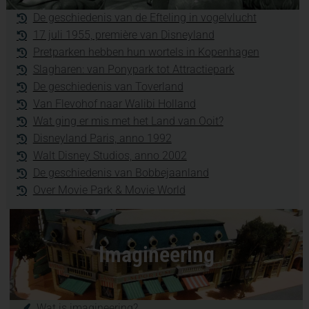
De geschiedenis van de Efteling in vogelvlucht
17 juli 1955, première van Disneyland
Pretparken hebben hun wortels in Kopenhagen
Slagharen: van Ponypark tot Attractiepark
De geschiedenis van Toverland
Van Flevohof naar Walibi Holland
Wat ging er mis met het Land van Ooit?
Disneyland Paris, anno 1992
Walt Disney Studios, anno 2002
De geschiedenis van Bobbejaanland
Over Movie Park & Movie World
Imagineering
Wat is imagineering?