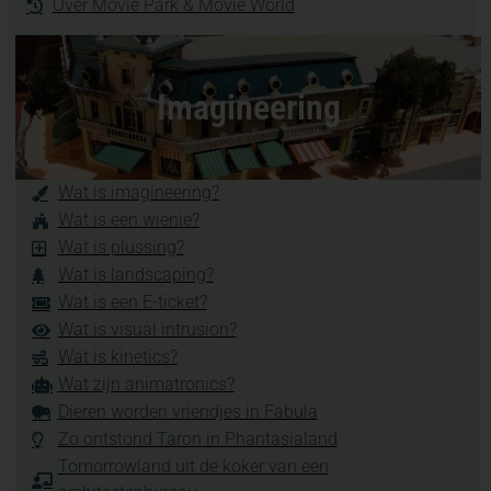
Over Movie Park & Movie World
Imagineering
Wat is imagineering?
Wat is een wienie?
Wat is plussing?
Wat is landscaping?
Wat is een E-ticket?
Wat is visual intrusion?
Wat is kinetics?
Wat zijn animatronics?
Dieren worden vriendjes in Fabula
Zo ontstond Taron in Phantasialand
Tomorrowland uit de koker van een