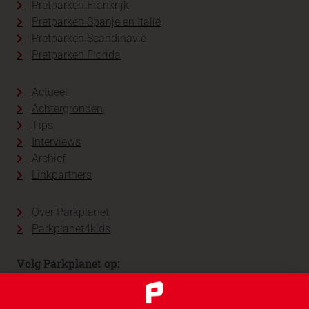
Pretparken Frankrijk
Pretparken Spanje en Italië
Pretparken Scandinavië
Pretparken Florida
Actueel
Achtergronden
Tips
Interviews
Archief
Linkpartners
Over Parkplanet
Parkplanet4kids
Volg Parkplanet op: