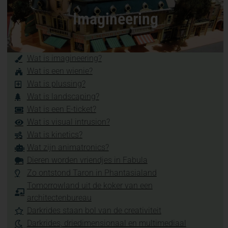
Imagineering
Wat is imagineering?
Wat is een wienie?
Wat is plussing?
Wat is landscaping?
Wat is een E-ticket?
Wat is visual intrusion?
Wat is kinetics?
Wat zijn animatronics?
Dieren worden vriendjes in Fabula
Zo ontstond Taron in Phantasialand
Tomorrowland uit de koker van een
architectenbureau
Darkrides staan bol van de creativiteit
Darkrides, driedimensionaal en multimediaal