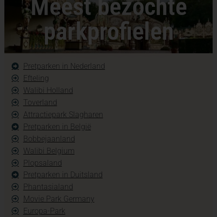
Meest bezochte
parkprofielen
Pretparken in Nederland
Efteling
Walibi Holland
Toverland
Attractiepark Slagharen
Pretparken in België
Bobbejaanland
Walibi Belgium
Plopsaland
Pretparken in Duitsland
Phantasialand
Movie Park Germany
Europa-Park