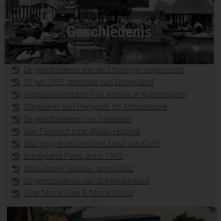
Geschiedenis
De geschiedenis van de Efteling in vogelvlucht
17 juli 1955, première van Disneyland
Pretparken hebben hun wortels in Kopenhagen
Slagharen: van Ponypark tot Attractiepark
De geschiedenis van Toverland
Van Flevohof naar Walibi Holland
Wat ging er mis met het Land van Ooit?
Disneyland Paris, anno 1992
Walt Disney Studios, anno 2002
De geschiedenis van Bobbejaanland
Over Movie Park & Movie World