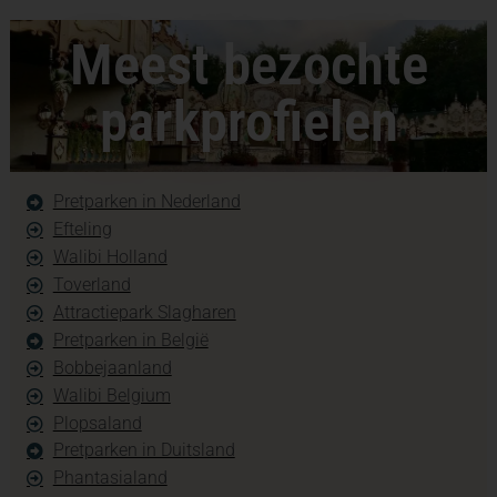
Meest bezochte
parkprofielen
Pretparken in Nederland
Efteling
Walibi Holland
Toverland
Attractiepark Slagharen
Pretparken in België
Bobbejaanland
Walibi Belgium
Plopsaland
Pretparken in Duitsland
Phantasialand