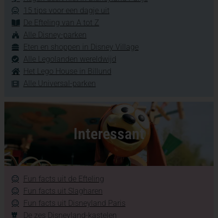
15 tips voor een dagje uit
De Efteling van A tot Z
Alle Disney-parken
Eten en shoppen in Disney Village
Alle Legolanden wereldwijd
Het Lego House in Billund
Alle Universal-parken
Interessant
Fun facts uit de Efteling
Fun facts uit Slagharen
Fun facts uit Disneyland Paris
De zes Disneyland-kastelen