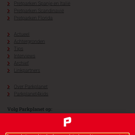
Pretparken Spanje en Italië
Pretparken Scandinavië
Pretparken Florida
Actueel
Achtergronden
Tips
Interviews
Archief
Linkpartners
Over Parkplanet
Parkplanet4kids
Volg Parkplanet op: