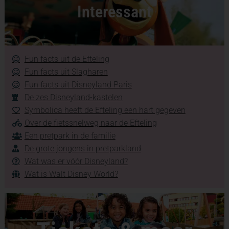
Interessant
Fun facts uit de Efteling
Fun facts uit Slagharen
Fun facts uit Disneyland Paris
De zes Disneyland-kastelen
Symbolica heeft de Efteling een hart gegeven
Over de fietssnelweg naar de Efteling
Een pretpark in de familie
De grote jongens in pretparkland
Wat was er vóór Disneyland?
Wat is Walt Disney World?