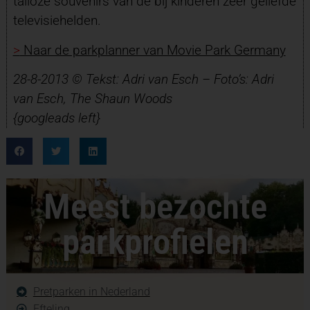
talloze souvenirs van de bij kinderen zeer geliefde
televisiehelden.
>
Naar de parkplanner van Movie Park Germany
28-8-2013 © Tekst: Adri van Esch – Foto’s: Adri
van Esch, The Shaun Woods
{googleads left}
Meest bezochte
parkprofielen
Pretparken in Nederland
Efteling