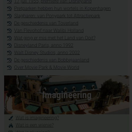
17 juli 1955, première van Disneyland
Pretparken hebben hun wortels in Kopenhagen
Slagharen: van Ponypark tot Attractiepark
De geschiedenis van Toverland
Van Flevohof naar Walibi Holland
Wat ging er mis met het Land van Ooit?
Disneyland Paris, anno 1992
Walt Disney Studios, anno 2002
De geschiedenis van Bobbejaanland
Over Movie Park & Movie World
Imagineering
Wat is imagineering?
Wat is een wienie?