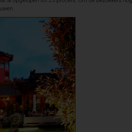
 dat al opgelopen tot 25 procent. Om de bezoekers no
ouwen.