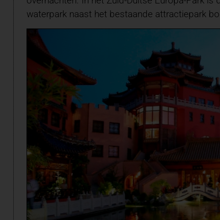
overnachten. In het Zuid-Duitse Europa-Park is
waterpark naast het bestaande attractiepark b