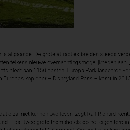
is al gaande. De grote attracties breiden steeds verde
asten telkens nieuwe overnachtingsmogelijkheden aan.
laats biedt aan 1150 gasten.
Europa-Park
lanceerde vori
van Europa’s koploper –
Disneyland Paris
– komt in 2015
ie zal niet kunnen overleven, zegt Ralf-Richard Kent
and
– dat twee grote themahotels op het eigen terrein h