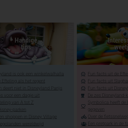
Handige
Interes
tips
weet
yland is ook een winkelwalhalla
Fun facts uit de Efte
 Efteling als het regent
Fun facts uit Slagh
 deert niet in Disneyland Parijs
Fun facts uit Disney
ps voor een dagje uit
De zes Disneyland-k
teling van A tot Z
Symbolica heeft de E
gegeven
Disney-parken
Over de fietssnelweg
en shoppen in Disney Village
Een pretpark in de f
Legolanden wereldwijd