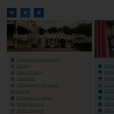
Meest bezochte parkprofielen
Pretparken in Nederland
Disne
Efteling
Dagje
Walibi Holland
Regen
Toverland
15 ti
Attractiepark Slagharen
De Ef
Duinrell
Alle 
Pretparken in België
Eten 
Bobbejaanland
Alle 
Walibi Belgium