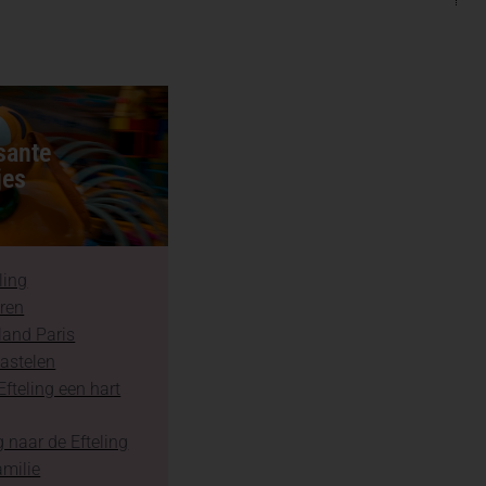
sante
jes
ling
aren
land Paris
astelen
fteling een hart
 naar de Efteling
amilie