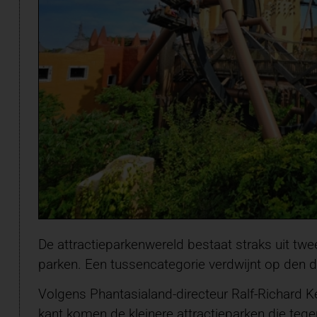
De attractieparkenwereld bestaat straks uit tw
parken. Een tussencategorie verdwijnt op den du
Volgens Phantasialand-directeur Ralf-Richard K
kant komen de kleinere attractieparken die tege