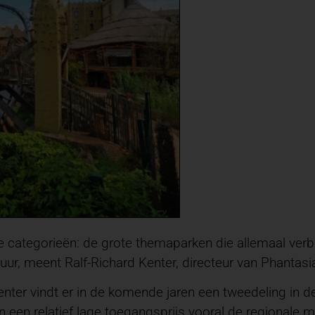
ee categorieën: de grote themaparken die allemaal ver
ur, meent Ralf-Richard Kenter, directeur van Phantasi
enter vindt er in de komende jaren een tweedeling in d
n een relatief lage toegangsprijs vooral de regionale 