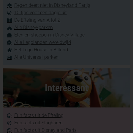
Regen deert niet in Disneyland Parijs
15 tips voor een dagje uit
De Efteling van A tot Z
Alle Disney-parken
Eten en shoppen in Disney Village
Alle Legolanden wereldwijd
Het Lego House in Billund
Alle Universal-parken
Interessant
Fun facts uit de Efteling
Fun facts uit Slagharen
Fun facts uit Disneyland Paris